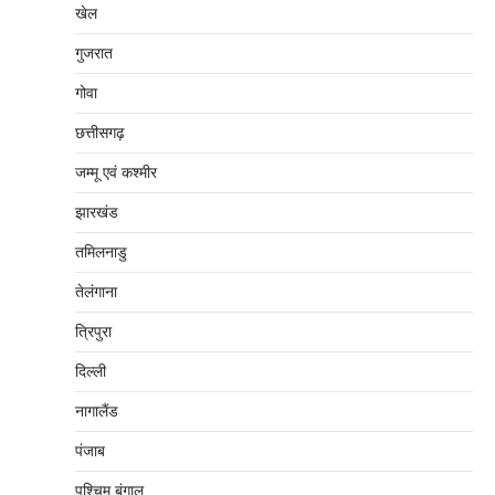
खेल
गुजरात
गोवा
छत्तीसगढ़
जम्‍मू एवं कश्‍मीर
झारखंड
तमिलनाडु
तेलंगाना
त्रिपुरा
दिल्‍ली
नागालैंड
पंजाब
पश्चिम बंगाल