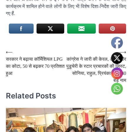
कार्यक्रम में शामिल होने वाले लोगों के लिए भी विशेष दिशा-निर्देश जारी किए
गए हैं.
Post
⟵
⟶
सरकार ने बढ़ाया कॉर्मिशियल LPG
कांग्रेस ने जारी की केरल, असम और
navigation
का कोटा, 50 से बढ़कर 70 प्रतिशत
पुडुचेरी के स्टार प्रचारकों की लिस्ट,
हुआ
सोनिया, राहुल, प्रियंका समेत 40
बड़े नाम
Related Posts