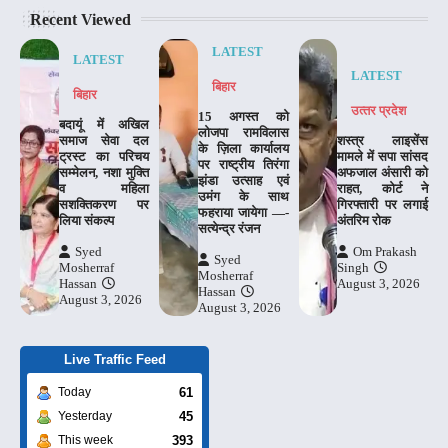
Recent Viewed
LATEST
LATEST
LATEST
बिहार
बिहार
उत्‍तर प्रदेश
15 अगस्त को
बदायूं में अखिल
लोजपा रामविलास
समाज सेवा दल
शस्त्र लाइसेंस
के ज़िला कार्यालय
ट्रस्ट का परिचय
मामले में सपा सांसद
पर राष्ट्रीय तिरंगा
सम्मेलन, नशा मुक्ति
अफजाल अंसारी को
झंडा उत्साह एवं
व महिला
राहत, कोर्ट ने
उमंग के साथ
सशक्तिकरण पर
गिरफ्तारी पर लगाई
फहराया जायेगा —-
लिया संकल्प
अंतरिम रोक
सत्येन्द्र रंजन
Syed
Om Prakash
Syed
Mosherraf
Singh
Mosherraf
Hassan
August 3, 2026
Hassan
August 3, 2026
August 3, 2026
Live Traffic Feed
61
Today
45
Yesterday
393
This week