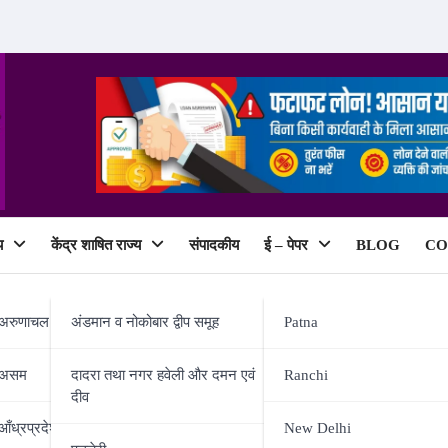
य
केंद्र शाषित राज्य
संपादकीय
ई – पेपर
BLOG
CO
ePaper
अरुणाचल प्रदेश
अंडमान व नोकोबार द्वीप समूह
Patna
असम
दादरा तथा नगर हवेली और दमन एवं
Ranchi
दीव
 की यात्रा, यूएई से होगी शुरुआत;
आँध्रप्रदेश
New Delhi