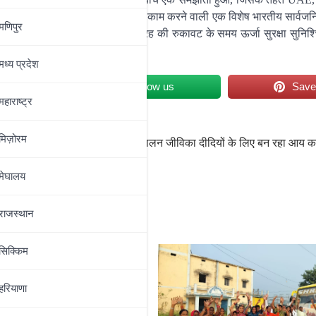
गा. ISPRL पेट्रोलियम मंत्रालय के तहत काम करने वाली एक विशेष भारतीय सार्वजनि
मणिपुर
म्मेदार है और आपूर्ति में किसी भी तरह की रुकावट के समय ऊर्जा सुरक्षा सुनिश्
रखती है.
मध्‍य प्रदेश
et
Follow us
Sav
महाराष्‍ट्र
मिज़ोरम
सिटी यूपी
मछलीपालन जीविका दीदियों के लिए बन रहा आय क
मेघालय
राजस्थान
सिक्किम
हरियाणा