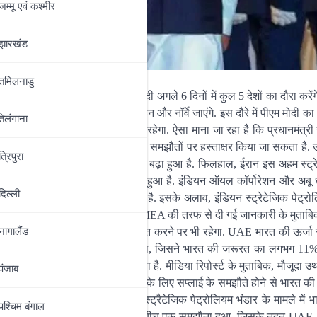
जम्‍मू एवं कश्‍मीर
झारखंड
तमिलनाडु
देश मंत्रालय मुताबिक, प्रधानमंत्री मोदी अगले 6 दिनों में कुल 5 देशों का दौरा करें
 नीदरलैंड के बाद प्रधानमंत्री स्वीडन और नॉर्वे जाएंगे. इस दौरे में पीएम मोदी का
तेलंगाना
 ऊर्जा सुरक्षा क्षेत्र पर मुख्य फोकस रहेगा. ऐसा माना जा रहा है कि प्रधानमंत्
्रैटेजिक पेट्रोलियम भंडार पर जरूरी समझौतों पर हस्ताक्षर किया जा सकता है. 
त्रिपुरा
ेट की नाकेबंदी से वैश्विक ऊर्जा संकट बढ़ा हुआ है. फिलहाल, ईरान इस अहम स्ट्रेट
निक नाकेबंदी से भी तनाव ज्यादा बढ़ा हुआ है. इंडियन ऑयल कॉर्पोरेशन और अबू
दिल्‍ली
पर हस्ताक्षर होने की उम्मीद है. इसके अलाव, इंडियन स्ट्रेटेजिक पेट्रोलि
मझौते पर हस्ताक्षर हो सकता है. MEA की तरफ से दी गई जानकारी के मुताबि
िक, आर्थिक और आपसी संबंधों को मजबूत करने पर भी रहेगा. UAE भारत की ऊर्जा सुर
नागालैंड
च्चे तेल का चौथा सबसे बड़ा स्रोत था, जिसने भारत की जरूरत का लगभग 11% 
 का लगभग 40% हिस्सा पूरा करता है. मीडिया रिपोर्स्ट के मुताबिक, मौजूदा 
पंजाब
 है और आगे भी बना रहेगा. लंबे समय के लिए सप्लाई के समझौते होने से भारत की ऊ
गा. UAE पहला ऐसा देश है जिसने स्ट्रैटेजिक पेट्रोलियम भंडार के मामले में 
पश्चिम बंगाल
लिमिटेड और अबू धाबी नेशनल ऑयल कंपनी के बीच एक समझौता हुआ, जिसके तहत UA