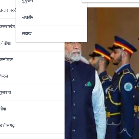
पुडुचेरी
उत्‍तर प्रदेश
लक्षद्वीप
उत्तराखंड
लद्दाख
ओड़ीशा
कर्नाटक
केरल
गुजरात
गोवा
छत्तीसगढ़