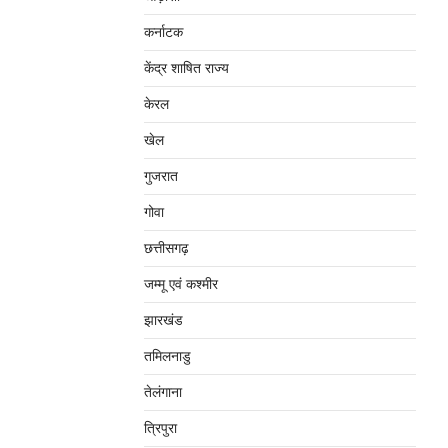
कर्नाटक
केंद्र शाषित राज्य
केरल
खेल
गुजरात
गोवा
छत्तीसगढ़
जम्‍मू एवं कश्‍मीर
झारखंड
तमिलनाडु
तेलंगाना
त्रिपुरा