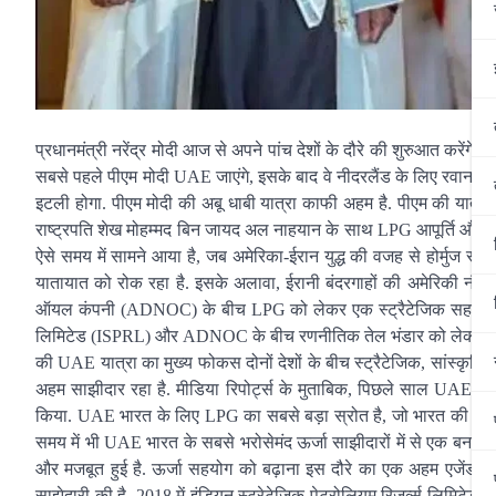
प्रधानमंत्री नरेंद्र मोदी आज से अपने पांच देशों के दौरे की शुरुआत करेंगे.वि
सबसे पहले पीएम मोदी UAE जाएंगे, इसके बाद वे नीदरलैंड के लिए रवाना होंगे.
इटली होगा. पीएम मोदी की अबू धाबी यात्रा काफी अहम है. पीएम की यात्रा में
राष्ट्रपति शेख मोहम्मद बिन जायद अल नाहयान के साथ LPG आपूर्ति और स्ट
ऐसे समय में सामने आया है, जब अमेरिका-ईरान युद्ध की वजह से होर्मुज स्ट्र
यातायात को रोक रहा है. इसके अलावा, ईरानी बंदरगाहों की अमेरिकी नौसै
ऑयल कंपनी (ADNOC) के बीच LPG को लेकर एक स्ट्रैटेजिक सहयोग समझौते 
लिमिटेड (ISPRL) और ADNOC के बीच रणनीतिक तेल भंडार को लेकर भी स
की UAE यात्रा का मुख्य फोकस दोनों देशों के बीच स्ट्रैटेजिक, सांस्कृत
अहम साझीदार रहा है. मीडिया रिपोर्ट्स के मुताबिक, पिछले साल UAE क
किया. UAE भारत के लिए LPG का सबसे बड़ा स्रोत है, जो भारत की जरूरत
समय में भी UAE भारत के सबसे भरोसेमंद ऊर्जा साझीदारों में से एक बना रहा
और मजबूत हुई है. ऊर्जा सहयोग को बढ़ाना इस दौरे का एक अहम एजेंडा हो
साझेदारी की है. 2018 में इंडियन स्ट्रेटेजिक पेट्रोलियम रिजर्व्स 