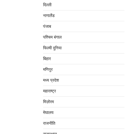
दिल्‍ली
नागालैंड
पंजाब
पश्चिम बंगाल
फिल्मी दुनिया
बिहार
मणिपुर
मध्‍य प्रदेश
महाराष्‍ट्र
मिज़ोरम
मेघालय
राजनीति