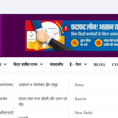
य
केंद्र शाषित राज्य
संपादकीय
ई – पेपर
BLOG
CO
ePaper
अरुणाचल प्रदेश
अंडमान व नोकोबार द्वीप समूह
Patna
असम
दादरा तथा नगर हवेली और दमन एवं
Ranchi
दीव
ेगा मानसून सत्र, भरत तिवारी एनकाउ
आँध्रप्रदेश
New Delhi