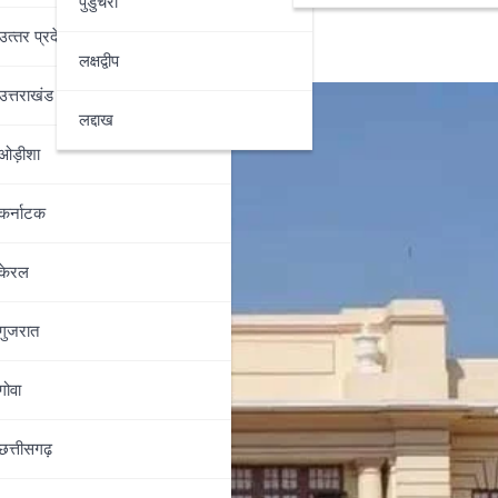
सकता है हंगामा
पुडुचेरी
उत्‍तर प्रदेश
लक्षद्वीप
उत्तराखंड
लद्दाख
ओड़ीशा
कर्नाटक
केरल
गुजरात
गोवा
छत्तीसगढ़