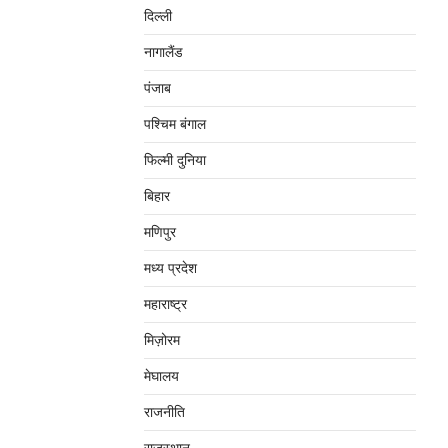
दिल्‍ली
नागालैंड
पंजाब
पश्चिम बंगाल
फिल्मी दुनिया
बिहार
मणिपुर
मध्‍य प्रदेश
महाराष्‍ट्र
मिज़ोरम
मेघालय
राजनीति