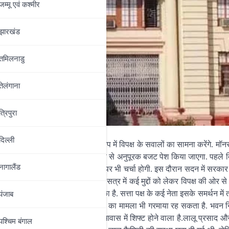
जम्‍मू एवं कश्‍मीर
झारखंड
तमिलनाडु
तेलंगाना
त्रिपुरा
दिल्‍ली
चौधरी पहली बार मुख्यमंत्री के रूप में विपक्ष के सवालों का सामना करेंगे. मॉन
ा है. सदन के पहले दिन सरकार की तरफ से अनुपूरक बजट पेश किया जाएगा. पहले 
नागालैंड
न्यकाल और कई विभागों से जुड़े मुद्दों पर भी चर्चा होगी. इस दौरान सदन में सरक
20 जुलाई से शुरू होने वाले मॉनसून सत्र में कई मुद्दों को लेकर विपक्ष की ओर 
ब तक यह मामला सियासी रूप ले चुका है. सत्ता पक्ष के कई नेता इसके समर्थन में 
पंजाब
विपक्ष सदन में उठा सकती है. राबड़ी आवास का मामला भी गरमाया रह सकता है. भवन न
लालू फैमिली कौटिल्य नगर वाले आवास में शिफ्ट होने वाला है.लालू प्रसाद और 
पश्चिम बंगाल