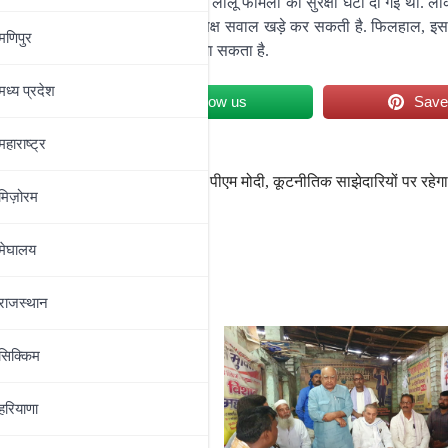
 सकती है. बंगला विवाद के दौरान ही लालू फैमिली की सुरक्षा घटा दी गई थी. लेकि
 के टेंडर में घोटाले के मामले में भी विपक्ष सवाल खड़े कर सकती है. फिलहाल, इस 
मणिपुर
ो लेकर विपक्ष की ओर से हंगामा किया जा सकता है.
मध्‍य प्रदेश
et
Follow us
Sav
महाराष्‍ट्र
दिन कमाए
आज से 6 देशों के दौरे पर पीएम मोदी, कूटनीतिक साझेदारियों पर रह
मिज़ोरम
मेघालय
राजस्थान
सिक्किम
हरियाणा