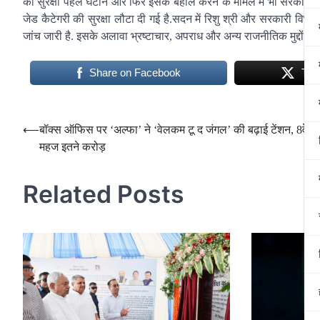
की सुरक्षा पहले घटाने और फिर इसके बहाल करने के मामले में भी सरकार घिर
जेड कैटेगरी की सुरक्षा लौटा दी गई है.सदन में रिशु श्री और सरकारी विभागों
जांच जारी है. इसके अलावा भ्रष्टाचार, अपराध और अन्य राजनीतिक मुद्दों क
Share on Facebook
Twe
Post
⟵
बॉक्स ऑफिस पर ‘अल्फा’ ने ‘वेलकम टू द जंगल’ की बढ़ाई टेंशन, 8वें 
महज इतने करोड़
navigation
Related Posts