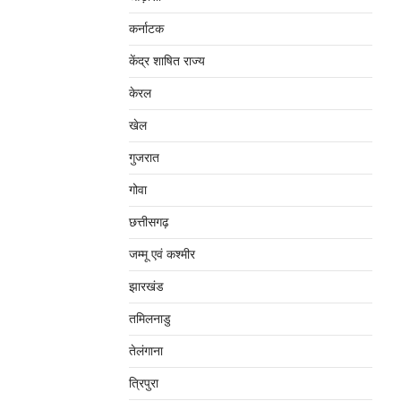
कर्नाटक
केंद्र शाषित राज्य
केरल
खेल
गुजरात
गोवा
छत्तीसगढ़
जम्‍मू एवं कश्‍मीर
झारखंड
तमिलनाडु
तेलंगाना
त्रिपुरा