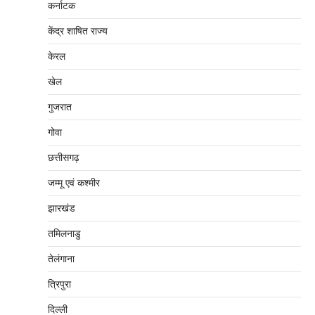
कर्नाटक
केंद्र शाषित राज्य
केरल
खेल
गुजरात
गोवा
छत्तीसगढ़
जम्‍मू एवं कश्‍मीर
झारखंड
तमिलनाडु
तेलंगाना
त्रिपुरा
दिल्‍ली