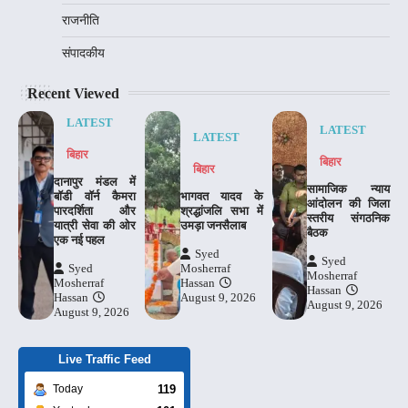
राजनीति
संपादकीय
Recent Viewed
LATEST
LATEST
LATEST
बिहार
बिहार
बिहार
दानापुर मंडल में
​सामाजिक न्याय
बॉडी वॉर्न कैमरा
भागवत यादव के
आंदोलन की जिला
पारदर्शिता और
श्रद्धांजलि सभा में
स्तरीय संगठनिक
यात्री सेवा की ओर
उमड़ा जनसैलाब
बैठक
एक नई पहल
Syed
Syed
Syed
Mosherraf
Mosherraf
Mosherraf
Hassan
Hassan
Hassan
August 9, 2026
August 9, 2026
August 9, 2026
Live Traffic Feed
119
Today