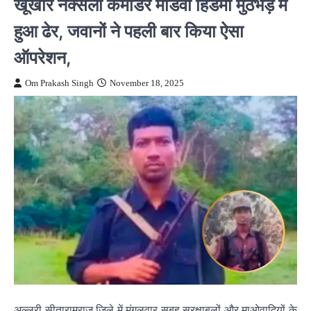
खूंखार नक्सली कमांडर माडवी हिडमा मुठभेड़ में
हुआ ढेर, जवानों ने पहली बार किया ऐसा
ऑपरेशन,
Om Prakash Singh
November 18, 2025
अल्लूरी सीतारामराजू जिले में मंगलवार सुबह सुरक्षाबलों और माओवादियों के