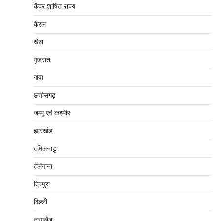
केंद्र शाषित राज्य
केरल
खेल
गुजरात
गोवा
छत्तीसगढ़
जम्‍मू एवं कश्‍मीर
झारखंड
तमिलनाडु
तेलंगाना
त्रिपुरा
दिल्‍ली
नागालैंड