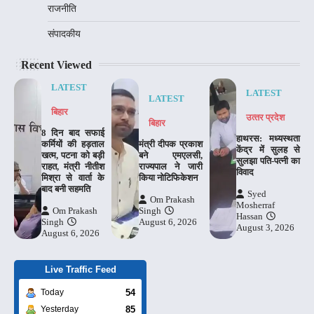
राजनीति
संपादकीय
Recent Viewed
LATEST
LATEST
LATEST
बिहार
उत्‍तर प्रदेश
बिहार
8 दिन बाद सफाई
हाथरस: मध्यस्थता
कर्मियों की हड़ताल
मंत्री दीपक प्रकाश
केंद्र में सुलह से
खत्म, पटना को बड़ी
बने एमएलसी,
सुलझा पति-पत्नी का
राहत, मंत्री नीतीश
राज्यपाल ने जारी
विवाद
मिश्रा से वार्ता के
किया नोटिफिकेशन
बाद बनी सहमति
Syed
Om Prakash
Mosherraf
Om Prakash
Singh
Hassan
Singh
August 6, 2026
August 3, 2026
August 6, 2026
Live Traffic Feed
54
Today
85
Yesterday