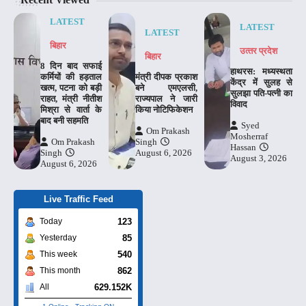
LATEST
LATEST
LATEST
बिहार
उत्‍तर प्रदेश
बिहार
8 दिन बाद सफाई
हाथरस: मध्यस्थता
कर्मियों की हड़ताल
मंत्री दीपक प्रकाश
केंद्र में सुलह से
खत्म, पटना को बड़ी
बने एमएलसी,
सुलझा पति-पत्नी का
राहत, मंत्री नीतीश
राज्यपाल ने जारी
विवाद
मिश्रा से वार्ता के
किया नोटिफिकेशन
बाद बनी सहमति
Syed
Om Prakash
Mosherraf
Om Prakash
Singh
Hassan
Singh
August 6, 2026
August 3, 2026
August 6, 2026
Live Traffic Feed
123
Today
85
Yesterday
540
This week
862
This month
629.152K
All