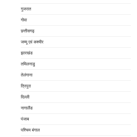
गुजरात
गोवा
छत्तीसगढ़
जम्‍मू एवं कश्‍मीर
झारखंड
तमिलनाडु
तेलंगाना
त्रिपुरा
दिल्‍ली
नागालैंड
पंजाब
पश्चिम बंगाल