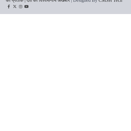
का प्रतीक | देश का विश्वसनीय अखबार
| Designed By
CMSH Tech
Facebook
Twitter
Instagram
YouTube