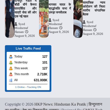
दानापुर मंडल में
​सामाजिक न्याय
बॉडी वॉर्न कैमरा
भागवत यादव के
आंदोलन की जिला
पारदर्शिता और
श्रद्धांजलि सभा में
स्तरीय संगठनिक
यात्री सेवा की ओर
उमड़ा जनसैलाब
बैठक
एक नई पहल
Syed
Syed
Syed
Mosherraf
Mosherraf
Mosherraf
Hassan
Hassan
Hassan
August 9, 2026
August 9, 2026
August 9, 2026
Live Traffic Feed
127
Today
101
Yesterday
127
This week
2.718K
This month
631.008K
All
1 Online
-
Tracking ON
Copyright © 2026
HKP News: Hindustan Ka Pratik | हिन्दुस्तान