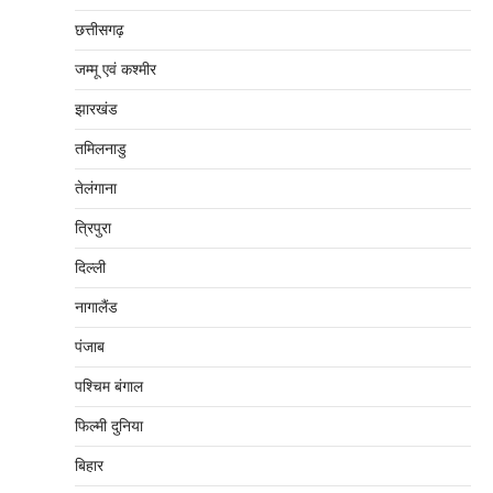
छत्तीसगढ़
जम्‍मू एवं कश्‍मीर
झारखंड
तमिलनाडु
तेलंगाना
त्रिपुरा
दिल्‍ली
नागालैंड
पंजाब
पश्चिम बंगाल
फिल्मी दुनिया
बिहार