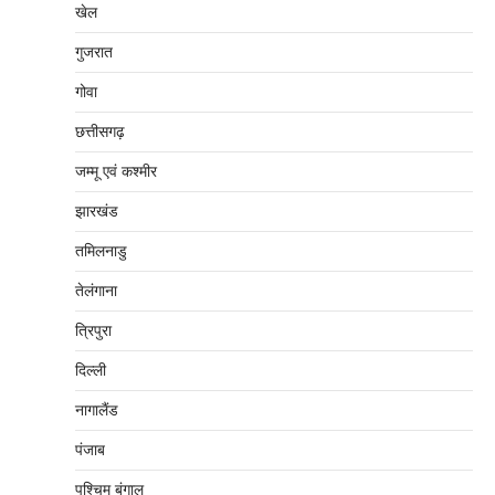
खेल
गुजरात
गोवा
छत्तीसगढ़
जम्‍मू एवं कश्‍मीर
झारखंड
तमिलनाडु
तेलंगाना
त्रिपुरा
दिल्‍ली
नागालैंड
पंजाब
पश्चिम बंगाल