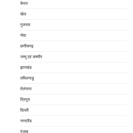
केरल
खेल
गुजरात
गोवा
छत्तीसगढ़
जम्‍मू एवं कश्‍मीर
झारखंड
तमिलनाडु
तेलंगाना
त्रिपुरा
दिल्‍ली
नागालैंड
पंजाब