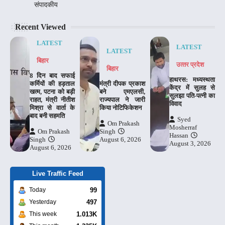
संपादकीय
Recent Viewed
LATEST
LATEST
LATEST
बिहार
उत्‍तर प्रदेश
बिहार
8 दिन बाद सफाई
हाथरस: मध्यस्थता
कर्मियों की हड़ताल
मंत्री दीपक प्रकाश
केंद्र में सुलह से
खत्म, पटना को बड़ी
बने एमएलसी,
सुलझा पति-पत्नी का
राहत, मंत्री नीतीश
राज्यपाल ने जारी
विवाद
मिश्रा से वार्ता के
किया नोटिफिकेशन
बाद बनी सहमति
Syed
Om Prakash
Mosherraf
Om Prakash
Singh
Hassan
Singh
August 6, 2026
August 3, 2026
August 6, 2026
Live Traffic Feed
99
Today
497
Yesterday
1.013K
This week