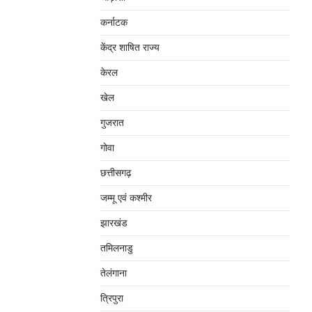
कर्नाटक
केंद्र शाषित राज्य
केरल
खेल
गुजरात
गोवा
छत्तीसगढ़
जम्‍मू एवं कश्‍मीर
झारखंड
तमिलनाडु
तेलंगाना
त्रिपुरा