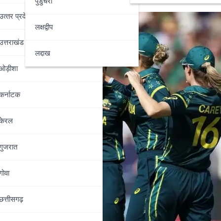
पुडुचेरी
उत्‍तर प्रदेश
लक्षद्वीप
उत्तराखंड
लद्दाख
ओड़ीशा
कर्नाटक
केरल
गुजरात
गोवा
छत्तीसगढ़