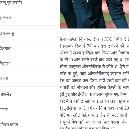
जम्‍मू एवं कश्‍मीर
झारखंड
तमिलनाडु
 सोफी मॉलिन्यू के नेतृत्व में ऑस्ट्रेलिया महिला क्रिकेट टीम ने ICC विमेंस टी
 बेहद आसानी से इंग्लैंड को 7 विकेट से हराकर रिकॉर्ड 7वीं बार इस ट्रॉफी को 
तेलंगाना
ेथ मूनी की जोरदार पारी के दम पर 17.1 ओवर में लक्ष्य हासिल कर लिया और खिता
्नामेंट से पहले इंग्लैंड में जितने भी महिला टी20 और वनडे वर्ल्ड कप खेले गए थे, सभ
त्रिपुरा
ैंड के बीच टी20 वर्ल्ड कप में खेले गए तीनों फाइनल ऑस्ट्रेलिया ने जीते थे. ऐसे म
ा किला भेद दिया. इसकी शुरुआत टॉस से हुई, जहां ऑस्ट्रेलियाई कप्तान मॉलिन
दिल्‍ली
 साल की पेसर लूसी हैमिल्टन ने एमी जोंस को आउट कर दिया. वहीं वर्ल्ड कप 
के बाद कप्तान नैट सिवर-ब्रंट ने फिर पारी को संभाला और एलिस कैप्सी के स
 रही थी. यहीं पर फ्रेया कैम्प की एंट्री हुई और इंग्लैंड के हालात सुधर गए. कैम्प 
नागालैंड
े दम पर ही इंग्लैंड किसी तरह 20 ओवर में 4 विकेट खोकर 150 रन तक पहुंच 
ने 28 गेंदों में ही 44 रन कूट दिए. ऑस्ट्रेलिया के लिए पेसर किम गार्थ ने भी 
पंजाब
 जॉर्जिया वॉल दूसरे ओवर में ही पवेलियन लौट गई. मगर इंग्लैंड के बल्लेबाजों क
ामेंट फाइनल में धमाकेदार पारियां खेल चुकीं बेथ मूनी का बल्ला फिर गरजा और उन
पश्चिम बंगाल
करीब 11 ओवर में 100 रन की साझेदारी कर मैच का नतीजा तय कर दिया था.