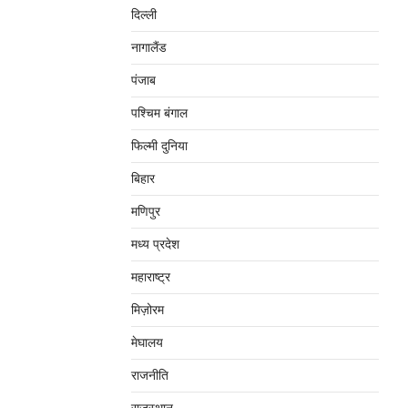
दिल्‍ली
नागालैंड
पंजाब
पश्चिम बंगाल
फिल्मी दुनिया
बिहार
मणिपुर
मध्‍य प्रदेश
महाराष्‍ट्र
मिज़ोरम
मेघालय
राजनीति