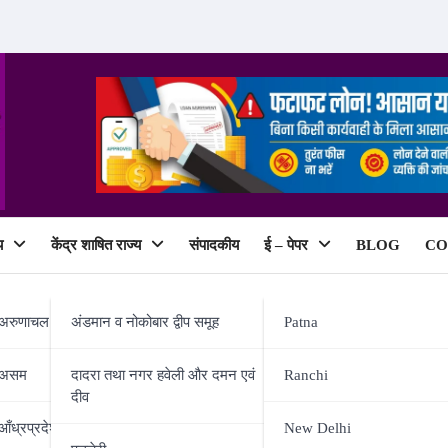
य
केंद्र शाषित राज्य
संपादकीय
ई – पेपर
BLOG
CO
ePaper
अरुणाचल प्रदेश
अंडमान व नोकोबार द्वीप समूह
Patna
असम
दादरा तथा नगर हवेली और दमन एवं
Ranchi
दीव
पियन, इंग्लैंड का किला भेदकर जीता खित
आँध्रप्रदेश
New Delhi