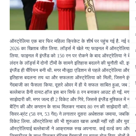
ऑस्ट्रेलिया एक बार फिर महिला क्रिकेट के शीर्ष पर पहुंच गई है. नई कप्तान
2026 का खिताब जीत लिया. लॉर्ड्स में खेले गए फाइनल में ऑस्ट्रेलिया ने
लिया. फाइनल में इंग्लैंड को 150 रन पर रोकने के बाद ऑस्ट्रेलिया ने ब
लंदन के लॉर्ड्स में दोनों टीमों के सामने इतिहास बदलने की चुनौती थी. इस टूर
इंग्लैंड ही चैंपियन बनी थी. मगर मौजूदा एडिशन से पहले ऑस्ट्रेलिया और इंग्ल
इतिहास बदलना तय था और सफलता ऑस्ट्रेलिया को मिली, जिसने इंग्लैंड क
गेंदबाजी का फैसला किया. दूसरे ओवर में ही ये सफल साबित हुआ, जब 20
बल्लेबाज डैनी वायट-हॉज इस बार सिर्फ 8 रन बनाकर आउट हो गईं. मगर इस
साझेदारी की. मगर जल्द ही 2 विकेट और गिरे, जिससे इंग्लैंड मुश्किल में नजर आ
बैटिंग की और कप्तान के साथ मिलकर नाबाद 80 रन की साझेदारी की. इसक
सिवर-ब्रंट (58 रन, 53 गेंद) ने लगातार दूसरा अर्धशतक जमाया, जबकि कैम्प 
विकेट लिया. ऑस्ट्रेलिया की भी शुरुआत खास अच्छी नहीं रही और युवा ओपनर
ऑस्ट्रेलियाई बल्लेबाजों ने आक्रामक रुख अपनाया. कई वर्ल्ड कप और टूर्न
लिचफील्ड के साथ मिलकर इंग्लिश गेंदबाजों पर हमला बोल दिया. दोनों ने 