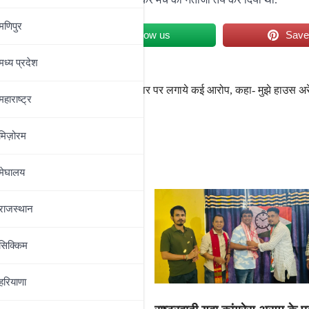
मणिपुर
et
Follow us
Sav
मध्‍य प्रदेश
 फोकस
ममता बनर्जी ने भाजपा सरकार पर लगाये कई आरोप, कहा- मुझे हाउस अर
महाराष्‍ट्र
मिज़ोरम
मेघालय
राजस्थान
सिक्किम
हरियाणा