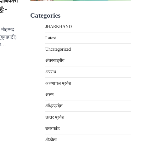
पदाधिकारी
ूं:-
Categories
JHARKHAND
े मोहम्मद
गुवाहाटी)
Latest
चिव…
Uncategorized
अंतरराष्‍ट्रीय
अपराध
अरुणाचल प्रदेश
असम
आँध्रप्रदेश
उत्‍तर प्रदेश
उत्तराखंड
ओड़ीशा