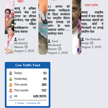
बिहार
उत्‍तर प्रदेश
15 अगस्त को
बदायूं में अखिल
लोजपा रामविलास
समाज सेवा दल
शस्त्र लाइसेंस
के ज़िला कार्यालय
ट्रस्ट का परिचय
मामले में सपा सांसद
पर राष्ट्रीय तिरंगा
सम्मेलन, नशा मुक्ति
अफजाल अंसारी को
झंडा उत्साह एवं
व महिला
राहत, कोर्ट ने
उमंग के साथ
सशक्तिकरण पर
गिरफ्तारी पर लगाई
फहराया जायेगा —-
लिया संकल्प
अंतरिम रोक
सत्येन्द्र रंजन
Syed
Om Prakash
Syed
Mosherraf
Singh
Mosherraf
Hassan
August 3, 2026
Hassan
August 3, 2026
August 3, 2026
Live Traffic Feed
53
Today
45
Yesterday
385
This week
707
This month
628.997K
All
1 Online
-
Tracking ON