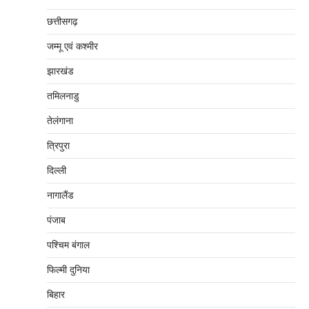
छत्तीसगढ़
जम्‍मू एवं कश्‍मीर
झारखंड
तमिलनाडु
तेलंगाना
त्रिपुरा
दिल्‍ली
नागालैंड
पंजाब
पश्चिम बंगाल
फिल्मी दुनिया
बिहार