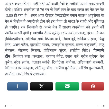
परास्त करना होगा। यही नहीं उसे बाकी मैचों के नतीजों पर भी नजर रखनी
होगी। दक्षिण अफ्रीका से 76 रन से मिली हार के बाद भारत का नेट रन रेट
-3.80 हो गया है। अगर आज दोपहर वेस्टइंडीज बनाम साउथ अफ्रीका के
मैच में विंडीज ने अफ्रीकी टीम को हरा दिया तो भारत के रास्ते और मुश्किल
हो जाएंगे। तब जिम्बाब्वे से अगले मैच में साउथ अफ्रीका को हराने की
उम्मीद करनी होगी।
भारतीय टीम-
सूर्यकुमार यादव (कप्तान), ईशान किशन
(विकेटकीपर), अभिषेक शर्मा, तिलक वर्मा, शिवम दुबे, हार्दिक पांड्या, रिंकू
सिंह, अक्षर पटेल, कुलदीप यादव, जसप्रीत बुमराह, वरुण चक्रवर्ती, संजू
सैमसन, मोहम्मद सिराज, वॉशिंगटन सुंदर, अर्शदीप सिंह।
जिम्‍बाब्‍वे
टीम-
सिकंदर रजा (कप्तान), ब्रायन बेनेट, रयान बर्ल, ग्रीम क्रेमर, बेन
कुरेन, ब्रैड इवांस, क्लाइव मदांडे, टिनोटेंडा मापोसा, तदिवानाशे मारुमनी,
वेलिंगटन मसाकाद्जा, टोनी मुनयोंगा, ताशिंगा मुसेकिवा, ब्लेसिंग मुजाराबानी,
डायोन मायर्स, रिचर्ड एनगारवा।
Post
⟵
⟶