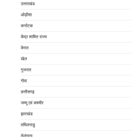
उत्तराखंड
ओड़ीशा
कर्नाटक
केंद्र शाषित राज्य
केरल
खेल
गुजरात
गोवा
छत्तीसगढ़
जम्‍मू एवं कश्‍मीर
झारखंड
तमिलनाडु
तेलंगाना