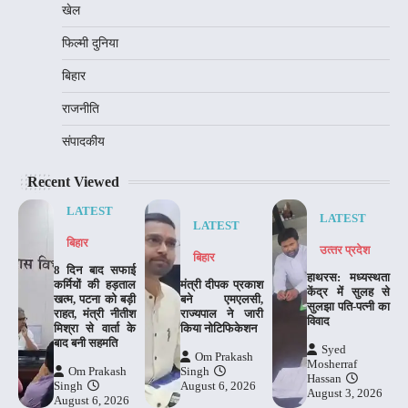
खेल
फिल्मी दुनिया
बिहार
राजनीति
संपादकीय
Recent Viewed
LATEST
LATEST
LATEST
बिहार
उत्‍तर प्रदेश
बिहार
8 दिन बाद सफाई
हाथरस: मध्यस्थता
कर्मियों की हड़ताल
मंत्री दीपक प्रकाश
केंद्र में सुलह से
खत्म, पटना को बड़ी
बने एमएलसी,
सुलझा पति-पत्नी का
राहत, मंत्री नीतीश
राज्यपाल ने जारी
विवाद
मिश्रा से वार्ता के
किया नोटिफिकेशन
बाद बनी सहमति
Syed
Om Prakash
Mosherraf
Om Prakash
Singh
Hassan
Singh
August 6, 2026
August 3, 2026
August 6, 2026