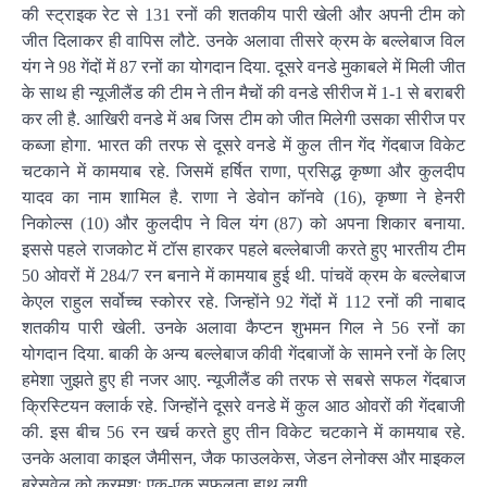
की स्ट्राइक रेट से 131 रनों की शतकीय पारी खेली और अपनी टीम को
जीत दिलाकर ही वापिस लौटे. उनके अलावा तीसरे क्रम के बल्लेबाज विल
यंग ने 98 गेंदों में 87 रनों का योगदान दिया. दूसरे वनडे मुकाबले में मिली जीत
के साथ ही न्यूजीलैंड की टीम ने तीन मैचों की वनडे सीरीज में 1-1 से बराबरी
कर ली है. आखिरी वनडे में अब जिस टीम को जीत मिलेगी उसका सीरीज पर
कब्जा होगा. भारत की तरफ से दूसरे वनडे में कुल तीन गेंद गेंदबाज विकेट
चटकाने में कामयाब रहे. जिसमें हर्षित राणा, प्रसिद्ध कृष्णा और कुलदीप
यादव का नाम शामिल है. राणा ने डेवोन कॉनवे (16), कृष्णा ने हेनरी
निकोल्स (10) और कुलदीप ने विल यंग (87) को अपना शिकार बनाया.
इससे पहले राजकोट में टॉस हारकर पहले बल्लेबाजी करते हुए भारतीय टीम
50 ओवरों में 284/7 रन बनाने में कामयाब हुई थी. पांचवें क्रम के बल्लेबाज
केएल राहुल सर्वोच्च स्कोरर रहे. जिन्होंने 92 गेंदों में 112 रनों की नाबाद
शतकीय पारी खेली. उनके अलावा कैप्टन शुभमन गिल ने 56 रनों का
योगदान दिया. बाकी के अन्य बल्लेबाज कीवी गेंदबाजों के सामने रनों के लिए
हमेशा जुझते हुए ही नजर आए. न्यूजीलैंड की तरफ से सबसे सफल गेंदबाज
क्रिस्टियन क्लार्क रहे. जिन्होंने दूसरे वनडे में कुल आठ ओवरों की गेंदबाजी
की. इस बीच 56 रन खर्च करते हुए तीन विकेट चटकाने में कामयाब रहे.
उनके अलावा काइल जैमीसन, जैक फाउलकेस, जेडन लेनोक्स और माइकल
ब्रेसवेल को क्रमशः एक-एक सफलता हाथ लगी.