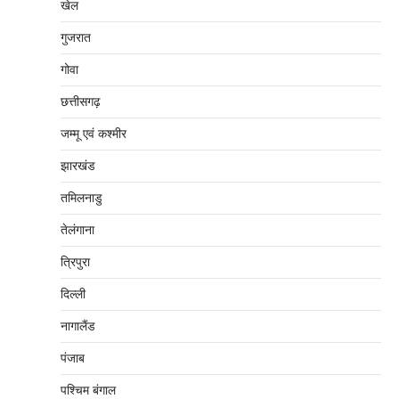
खेल
गुजरात
गोवा
छत्तीसगढ़
जम्‍मू एवं कश्‍मीर
झारखंड
तमिलनाडु
तेलंगाना
त्रिपुरा
दिल्‍ली
नागालैंड
पंजाब
पश्चिम बंगाल