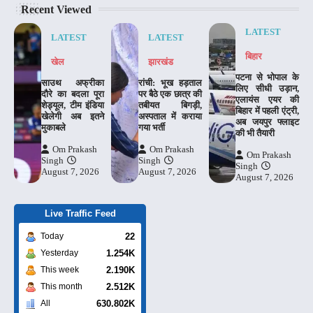
Recent Viewed
LATEST
LATEST
LATEST
बिहार
खेल
झारखंड
पटना से भोपाल के
साउथ अफ्रीका
रांची: भूख हड़ताल
लिए सीधी उड़ान,
दौरे का बदला पूरा
पर बैठे एक छात्र की
एलायंस एयर की
शेड्यूल, टीम इंडिया
तबीयत बिगड़ी,
बिहार में पहली एंट्री,
खेलेगी अब इतने
अस्पताल में कराया
अब जयपुर फ्लाइट
मुकाबले
गया भर्ती
की भी तैयारी
Om Prakash
Om Prakash
Om Prakash
Singh
Singh
Singh
August 7, 2026
August 7, 2026
August 7, 2026
Live Traffic Feed
22
Today
1.254K
Yesterday
2.190K
This week
2.512K
This month
630.802K
All