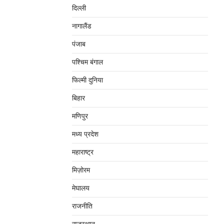
दिल्‍ली
नागालैंड
पंजाब
पश्चिम बंगाल
फिल्मी दुनिया
बिहार
मणिपुर
मध्‍य प्रदेश
महाराष्‍ट्र
मिज़ोरम
मेघालय
राजनीति