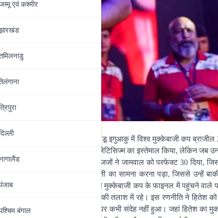
जम्‍मू एवं कश्‍मीर
झारखंड
तमिलनाडु
तेलंगाना
त्रिपुरा
दिल्‍ली
दर्शन करते हुए शुक्रवार को फोज डू इगुआकु में विश्व मुक्केबाजी कप ब्राजील
दूर रहने के लिए अपने लंबे कद और एथलेटिसिज्म का इस्तेमाल किया, लेकिन जब उनके प
नागालैंड
ैसले को हासिल किया। पांच में से चार जजों ने जामवाल को परफेक्ट 30 दिया, जिसम
गा को पहले राउंड में ही उल्टी गिनती का सामना करना पड़ा, जिससे उन्हें बाकी 
पंजाब
 ओलंपियन माकन ट्रोरे को हराकर विश्व मुक्केबाजी कप के फाइनल में पहुंचने वाले
्क रुख अपनाया, लेकिन हमेशा पलटवार की तलाश में रहे। इस रणनीति ने हितेश को
ें पेनल्टी मिली, लेकिन अंतिम परिणाम पर कभी संदेह नहीं हुआ। जहां हितेश का मुका
पश्चिम बंगाल