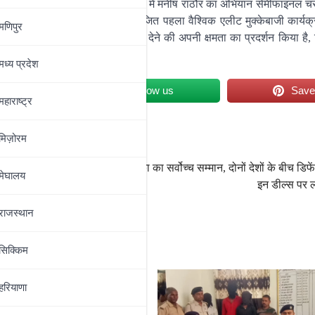
रीस से होगा। हालांकि, 55 किग्रा वर्ग में मनीष राठौर का अभियान सेमीफाइनल चरण
गए। यह विश्व मुक्केबाजी द्वारा आयोजित पहला वैश्विक एलीट मुक्केबाजी कार्यक्र
मणिपुर
े सर्वश्रेष्ठ मुक्केबाजों को चुनौती देने की अपनी क्षमता का प्रदर्शन किया है, 
 हैं।
मध्‍य प्रदेश
et
Follow us
Sav
महाराष्‍ट्र
ल 65 किग्रा के फाइनल में पहुंचे
मिज़ोरम
जान से
पीएम मोदी को मिला श्रीलंका का सर्वोच्च सम्मान, दोनों देशों के बीच डिफ
मेघालय
इन डील्स पर ल
राजस्थान
सिक्किम
हरियाणा