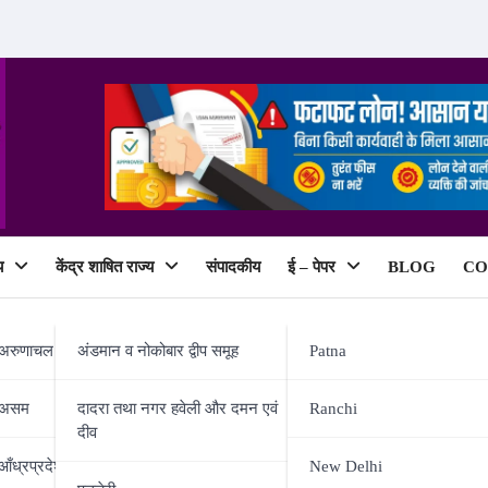
य
केंद्र शाषित राज्य
संपादकीय
ई – पेपर
BLOG
CO
ePaper
अरुणाचल प्रदेश
अंडमान व नोकोबार द्वीप समूह
Patna
असम
दादरा तथा नगर हवेली और दमन एवं
Ranchi
दीव
भिनाश जामवाल 65 किग्रा के फाइनल मे
आँध्रप्रदेश
New Delhi