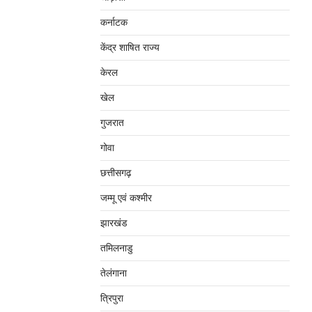
कर्नाटक
केंद्र शाषित राज्य
केरल
खेल
गुजरात
गोवा
छत्तीसगढ़
जम्‍मू एवं कश्‍मीर
झारखंड
तमिलनाडु
तेलंगाना
त्रिपुरा