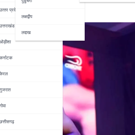
पुडुचेरी
उत्‍तर प्रदेश
लक्षद्वीप
उत्तराखंड
लद्दाख
ओड़ीशा
कर्नाटक
केरल
गुजरात
गोवा
छत्तीसगढ़