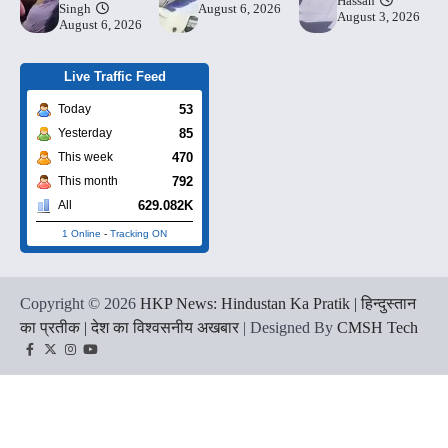
Hassan
Singh
August 6, 2026
August 3, 2026
August 6, 2026
Live Traffic Feed
53
Today
85
Yesterday
470
This week
792
This month
629.082K
All
1 Online
-
Tracking ON
Copyright © 2026
HKP News: Hindustan Ka Pratik | हिन्दुस्तान
का प्रतीक | देश का विश्वसनीय अखबार
| Designed By
CMSH Tech
Facebook
Twitter
Instagram
YouTube