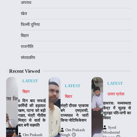
अपराध
खेल
फिल्मी दुनिया
बिहार
राजनीति
संपादकीय
Recent Viewed
LATEST
LATEST
LATEST
बिहार
उत्‍तर प्रदेश
बिहार
8 दिन बाद सफाई
हाथरस: मध्यस्थता
कर्मियों की हड़ताल
मंत्री दीपक प्रकाश
केंद्र में सुलह से
खत्म, पटना को बड़ी
बने एमएलसी,
सुलझा पति-पत्नी का
राहत, मंत्री नीतीश
राज्यपाल ने जारी
विवाद
मिश्रा से वार्ता के
किया नोटिफिकेशन
बाद बनी सहमति
Syed
Om Prakash
Mosherraf
Om Prakash
Singh