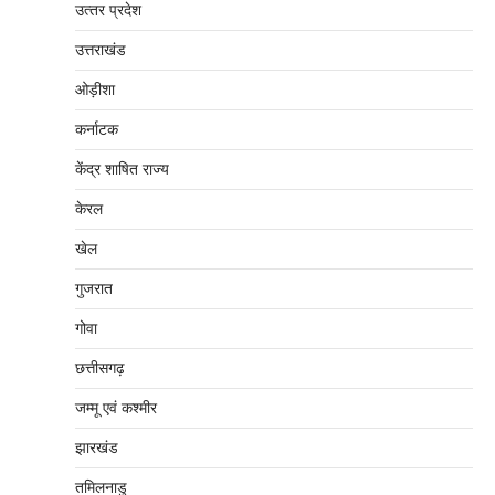
उत्‍तर प्रदेश
उत्तराखंड
ओड़ीशा
कर्नाटक
केंद्र शाषित राज्य
केरल
खेल
गुजरात
गोवा
छत्तीसगढ़
जम्‍मू एवं कश्‍मीर
झारखंड
तमिलनाडु