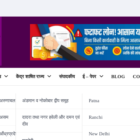
य
केंद्र शाषित राज्य
संपादकीय
ई – पेपर
BLOG
CO
ePaper
अरुणाचल प्रदेश
अंडमान व नोकोबार द्वीप समूह
Patna
असम
दादरा तथा नगर हवेली और दमन एवं
Ranchi
दीव
ि यात्रा, सीएम करेंगे 538 करोड़ की
आँध्रप्रदेश
New Delhi