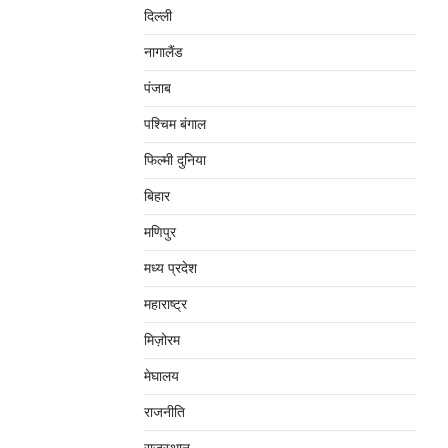
दिल्‍ली
नागालैंड
पंजाब
पश्चिम बंगाल
फिल्मी दुनिया
बिहार
मणिपुर
मध्‍य प्रदेश
महाराष्‍ट्र
मिज़ोरम
मेघालय
राजनीति