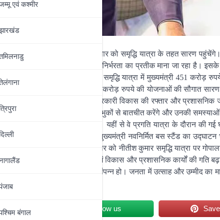
जम्‍मू एवं कश्‍मीर
झारखंड
है। मुख्यमंत्री नीतीश कुमार बुधवार को समृद्धि यात्रा के तहत सारण पहुंचें
तमिलनाडु
जो महिलाओं के सशक्तिकरण और आत्मनिर्भरता का प्रतीक माना जा रहा है। इसके 
ं आम जनता से सीधे संवाद करेंगे। इस समृद्धि यात्रा में मुख्यमंत्री 451 करोड़ रु
तेलंगाना
द्घाटन करेंगे। कुल मिलाकर यह 538 करोड़ रुपये की योजनाओं की सौगात सारण
ामों का उद्घाटन है, बल्कि जिले में सरकारी विकास की रफ्तार और प्रशासनिक 
त्रिपुरा
 करने के बाद विभिन्न योजनाओं के लाभुकों से बातचीत करेंगे और उनकी समस्याओं
और क्लासरूम का जायजा लिया जाएगा। यहीं से वे प्रगति यात्रा के दौरान की गई
दिल्‍ली
 निर्देश देंगे। यात्रा के समापन पर मुख्यमंत्री नवनिर्मित बस स्टैंड का उद्घाटन भ
नाया गया है। गौरतलब है कि मंगलवार को नीतीश कुमार समृद्धि यात्रा पर गोपालगं
गया। सारण में इस यात्रा से जिले में विकास और प्रशासनिक कार्यों की गति बढ़न
नागालैंड
रम सुरक्षित और सुव्यवस्थित तरीके से संपन्न हो। जनता में उत्साह और उम्मीद का 
 रहे हैं।
पंजाब
et
Follow us
Sav
पश्चिम बंगाल