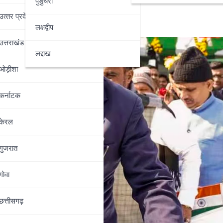
लान्यास
पुडुचेरी
उत्‍तर प्रदेश
लक्षद्वीप
उत्तराखंड
लद्दाख
ओड़ीशा
कर्नाटक
केरल
गुजरात
गोवा
छत्तीसगढ़