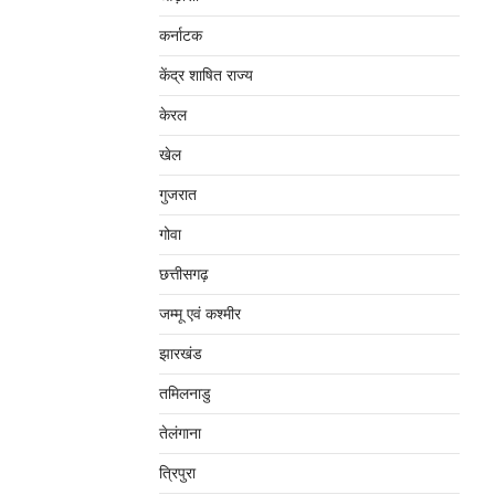
कर्नाटक
केंद्र शाषित राज्य
केरल
खेल
गुजरात
गोवा
छत्तीसगढ़
जम्‍मू एवं कश्‍मीर
झारखंड
तमिलनाडु
तेलंगाना
त्रिपुरा