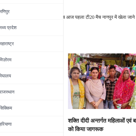
मणिपुर
भारत और न्यूजीलैंड के बीच आज पहला टी20 मैच नागपुर में खेला जाने 
मध्‍य प्रदेश
महाराष्‍ट्र
मिज़ोरम
मेघालय
राजस्थान
सिक्किम
 लिए अब दिल्ली मेट्रो करेगी
शक्ति दीदी अन्तर्गत महिलाओं एवं 
,
हरियाणा
को किया जागरूक
ं सार्वजनिक परिवहन को सुदृढ़ करने