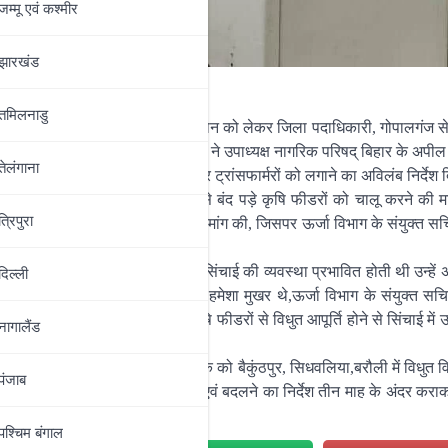
जम्‍मू एवं कश्‍मीर
झारखंड
तमिलनाडु
 कुमार सिंह ने किसानों की समस्या के समाधान को लेकर जिला पदाधिकारी, गोपालगंज
 सचिव-सह-प्रथम अपीलीय प्राधिकार ने उपाध्यक्ष नागरिक परिषद् बिहार के अपील
तेलंगाना
रौली में कृषि फीडरों के चोरी हुए तार और ट्रांसफार्मरों को लगाने का अविलंब निर्देश 
व से बरहिमा एवं टेंगराहीं में वर्षों से बंद पड़े कृषि फीडरों को चालू करने की मा
त्रिपुरा
 जगह 63 केवीए ट्रांसफार्मर लगाने की मांग की, जिसपर ऊर्जा विभाग के संयुक्त सच
ीडरों से तार चोरी होने से किसानों की सिंचाई की व्यवस्था प्रभावित होती थी उन्हें 
दिल्‍ली
ालत खराब होती थी,इसको लेकर वो हमेशा मुखर थे,ऊर्जा विभाग के संयुक्त सचिव
े उपज एवं सिंचाई के लिए अब कृषि फीडरों से विधुत आपूर्ति होने से सिंचाई में 
नागालैंड
्त सचिव ऊर्जा विभाग ने स्थानीय संवेदक को बैकुंठपुर, सिधवलिया,बरौली में विधुत व
पंजाब
ंबंधित इलेक्ट्रॉनिक सामानों को लगाने एवं बदलने का निर्देश तीन माह के अंदर करा
पश्चिम बंगाल