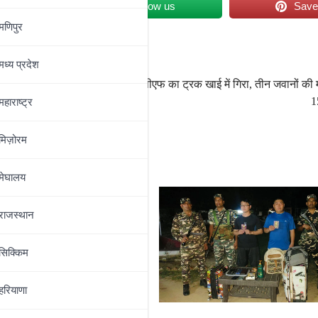
et
Follow us
Sav
मणिपुर
ा
मध्‍य प्रदेश
जम्मू के उधमपुर में सीआरपीएफ का ट्रक खाई में गिरा, तीन जवानों क
1
महाराष्‍ट्र
मिज़ोरम
मेघालय
राजस्थान
सिक्किम
हरियाणा