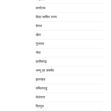
कर्नाटक
केंद्र शाषित राज्य
केरल
खेल
गुजरात
गोवा
छत्तीसगढ़
जम्‍मू एवं कश्‍मीर
झारखंड
तमिलनाडु
तेलंगाना
त्रिपुरा