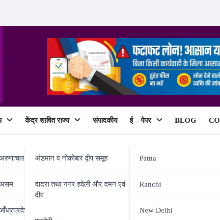
य
केंद्र शाषित राज्य
संपादकीय
ई – पेपर
BLOG
CO
ePaper
अरुणाचल प्रदेश
अंडमान व नोकोबार द्वीप समूह
Patna
असम
दादरा तथा नगर हवेली और दमन एवं
Ranchi
दीव
 मेरी प्राथमिकता -उपाध्यक्ष
आँध्रप्रदेश
New Delhi