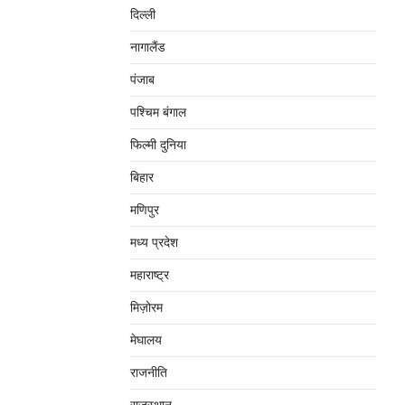
दिल्‍ली
नागालैंड
पंजाब
पश्चिम बंगाल
फिल्मी दुनिया
बिहार
मणिपुर
मध्‍य प्रदेश
महाराष्‍ट्र
मिज़ोरम
मेघालय
राजनीति