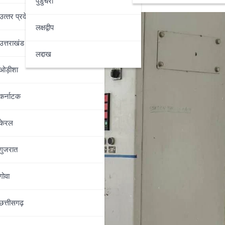
पुडुचेरी
उत्‍तर प्रदेश
लक्षद्वीप
उत्तराखंड
लद्दाख
ओड़ीशा
कर्नाटक
केरल
गुजरात
गोवा
छत्तीसगढ़