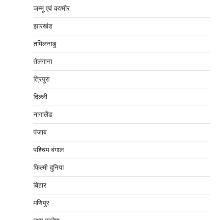
जम्‍मू एवं कश्‍मीर
झारखंड
तमिलनाडु
तेलंगाना
त्रिपुरा
दिल्‍ली
नागालैंड
पंजाब
पश्चिम बंगाल
फिल्मी दुनिया
बिहार
मणिपुर