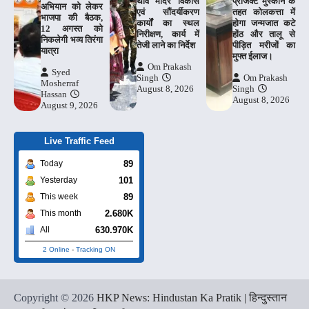
थावे मंदिर विकास
प्रोजेक्ट मुस्कान के
अभियान को लेकर
एवं सौंदर्यीकरण
तहत कोलकत्ता में
भाजपा की बैठक,
कार्यों का स्थल
होगा जन्मजात कटे
12 अगस्त को
निरीक्षण, कार्य में
होंठ और तालू से
निकलेगी भव्य तिरंगा
तेजी लाने का निर्देश
पीड़ित मरीजों का
यात्रा
मुफ्त ईलाज।
Om Prakash
Syed
Singh
Om Prakash
Mosherraf
August 8, 2026
Singh
Hassan
August 8, 2026
August 9, 2026
Live Traffic Feed
89
Today
101
Yesterday
89
This week
2.680K
This month
630.970K
All
2 Online
-
Tracking ON
Copyright © 2026
HKP News: Hindustan Ka Pratik | हिन्दुस्तान