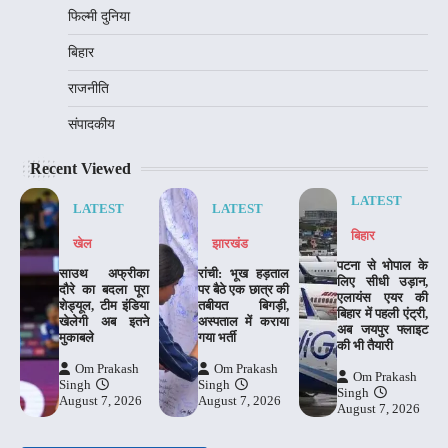
फिल्मी दुनिया
बिहार
राजनीति
संपादकीय
Recent Viewed
LATEST
LATEST
LATEST
बिहार
खेल
झारखंड
पटना से भोपाल के
साउथ अफ्रीका
रांची: भूख हड़ताल
लिए सीधी उड़ान,
दौरे का बदला पूरा
पर बैठे एक छात्र की
एलायंस एयर की
शेड्यूल, टीम इंडिया
तबीयत बिगड़ी,
बिहार में पहली एंट्री,
खेलेगी अब इतने
अस्पताल में कराया
अब जयपुर फ्लाइट
मुकाबले
गया भर्ती
की भी तैयारी
Om Prakash
Om Prakash
Om Prakash
Singh
Singh
Singh
August 7, 2026
August 7, 2026
August 7, 2026