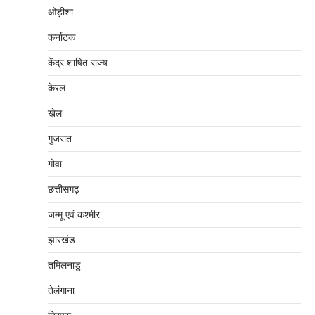
ओड़ीशा
कर्नाटक
केंद्र शाषित राज्य
केरल
खेल
गुजरात
गोवा
छत्तीसगढ़
जम्‍मू एवं कश्‍मीर
झारखंड
तमिलनाडु
तेलंगाना