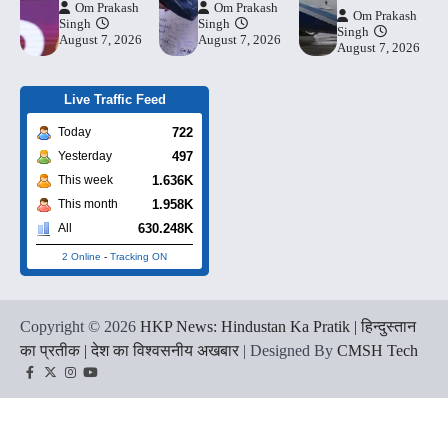
Om Prakash
Om Prakash
Om Prakash
Singh
Singh
Singh
August 7, 2026
August 7, 2026
August 7, 2026
Live Traffic Feed
722
Today
497
Yesterday
1.636K
This week
1.958K
This month
630.248K
All
2 Online
-
Tracking ON
Copyright © 2026
HKP News: Hindustan Ka Pratik | हिन्दुस्तान
का प्रतीक | देश का विश्वसनीय अखबार
| Designed By
CMSH Tech
Facebook
Twitter
Instagram
YouTube