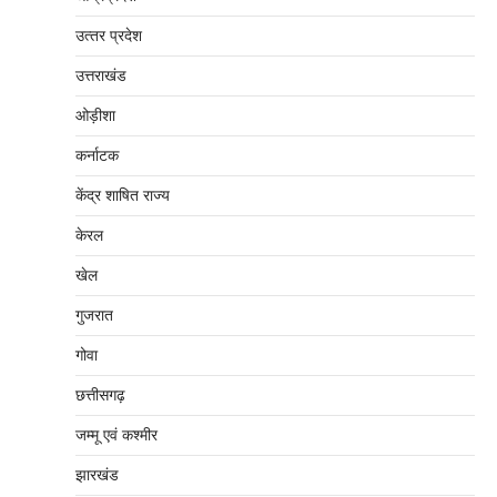
उत्‍तर प्रदेश
उत्तराखंड
ओड़ीशा
कर्नाटक
केंद्र शाषित राज्य
केरल
खेल
गुजरात
गोवा
छत्तीसगढ़
जम्‍मू एवं कश्‍मीर
झारखंड