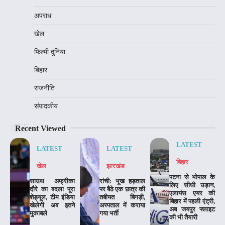
अपराध
खेल
फिल्मी दुनिया
बिहार
राजनीति
संपादकीय
Recent Viewed
LATEST
LATEST
LATEST
बिहार
खेल
झारखंड
पटना से भोपाल के
साउथ अफ्रीका
रांची: भूख हड़ताल
लिए सीधी उड़ान,
दौरे का बदला पूरा
पर बैठे एक छात्र की
एलायंस एयर की
शेड्यूल, टीम इंडिया
तबीयत बिगड़ी,
बिहार में पहली एंट्री,
खेलेगी अब इतने
अस्पताल में कराया
अब जयपुर फ्लाइट
मुकाबले
गया भर्ती
की भी तैयारी