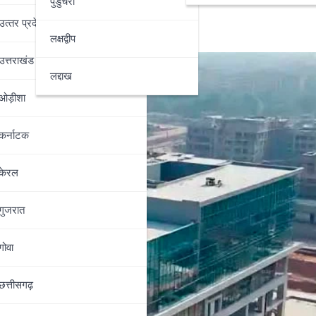
पुडुचेरी
उत्‍तर प्रदेश
लक्षद्वीप
उत्तराखंड
लद्दाख
ओड़ीशा
कर्नाटक
केरल
गुजरात
गोवा
छत्तीसगढ़