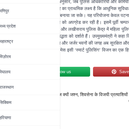
षा और शांति से है। सम्राट चौधरी के अनुसार, जब पुलिस अधिकारियों और कर्मियों 
 अधिक कुशलता से कर पाएंगे। सरकार का प्राथमिक लक्ष्य है कि आधुनिक सुविधाओ
मणिपुर
ं के खिलाफ कार्रवाई को और भी प्रभावी बनाया जा सके। यह परियोजना केवल पट
सरकार पूरे बिहार में पुलिस व्यवस्था को अपग्रेड कर रही है। इसमें पूर्वी चम्पा
मध्‍य प्रदेश
कार्यालय एवं आधुनिक शस्त्रागार भवन, और लखीसराय पुलिस केंद्र में महिला पुलिस
ुधारों के प्रति सरकार की प्रतिबद्धता को दर्शाते हैं। उपमुख्यमंत्री ने कहा कि
महाराष्‍ट्र
यों के अनुरूप तैयार कर रही है। पुराने और जर्जर भवनों की जगह अब सुरक्षित और 
बनने वाला पटना का यह आईपीएस मेस इसी ‘स्मार्ट पुलिसिंग’ विजन का एक हिस्
मिज़ोरम
et
Follow us
Sav
मेघालय
राजस्थान
ैमिली
हार के बाद मातोश्री में आज क्‍यों जश्‍न, शिवसेना के विजयी प्रत्याशियो
सिक्किम
हरियाणा