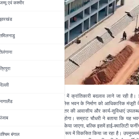
जम्‍मू एवं कश्‍मीर
झारखंड
तमिलनाडु
तेलंगाना
त्रिपुरा
दिल्‍ली
 अब पुलिस महकमे के बुनियादी ढांचे में क्रांतिकारी बदलाव लाने जा रही है। इ
नागालैंड
यों के लिए एक बेहद आधुनिक और भव्य मेस भवन के निर्माण को आधिकारिक मंजूरी द
ठ पुलिस अधिकारियों को अंतरराष्ट्रीय स्तर की आवासीय और कार्य-सुविधाएं उपलब्
पंजाब
 और संरचनात्मक रूप से बेहद मजबूत होगा। सम्राट चौधरी ने बताया कि यह 
ार्य में न केवल इमारत का ढांचा तैयार किया जाएगा, बल्कि इसमें हाई-क्वालिटी फर
इसे एक कार्य-सह-निवास केंद्र के रूप में विकसित किया जा रहा है। उपमुख्यमंत्र
पश्चिम बंगाल