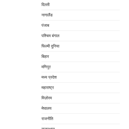
दिल्‍ली
नागालैंड
पंजाब
पश्चिम बंगाल
फिल्मी दुनिया
बिहार
मणिपुर
मध्‍य प्रदेश
महाराष्‍ट्र
मिज़ोरम
मेघालय
राजनीति