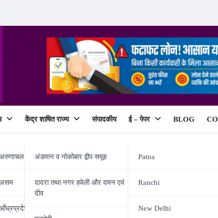
य
केंद्र शाषित राज्य
संपादकीय
ई – पेपर
BLOG
CO
ePaper
अरुणाचल प्रदेश
अंडमान व नोकोबार द्वीप समूह
Patna
असम
दादरा तथा नगर हवेली और दमन एवं
Ranchi
दीव
पराधियों पर नकेल कसने के लिए पुलिस 
आँध्रप्रदेश
New Delhi