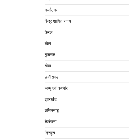
कर्नाटक
केंद्र शाषित राज्य
केरल
खेल
गुजरात
गोवा
छत्तीसगढ़
जम्‍मू एवं कश्‍मीर
झारखंड
तमिलनाडु
तेलंगाना
त्रिपुरा