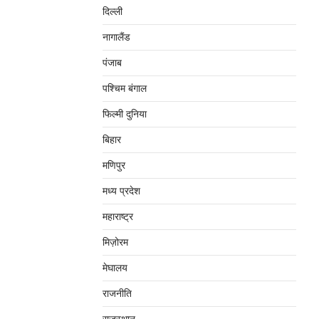
दिल्‍ली
नागालैंड
पंजाब
पश्चिम बंगाल
फिल्मी दुनिया
बिहार
मणिपुर
मध्‍य प्रदेश
महाराष्‍ट्र
मिज़ोरम
मेघालय
राजनीति