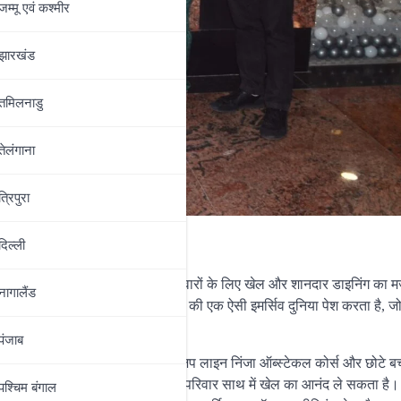
जम्‍मू एवं कश्‍मीर
झारखंड
तमिलनाडु
तेलंगाना
त्रिपुरा
दिल्‍ली
भव
क ऐसा डेस्टिनेशन है, जहाँ बच्चों और परिवारों के लिए खेल और शानदार डाइनिंग का म
नागालैंड
00 वर्ग फुट में फैला हुआ यह सेंटर खेलों की एक ऐसी इमर्सिव दुनिया पेश करता है, जो
पंजाब
ल्केनो क्लाइम्ब, बॉल पिट्स, ग्राउंड ज़िप लाइन निंजा ऑब्स्टेकल कोर्स और छोटे बच
 गई मिनी बॉलिंग एलिज़ भी हैं, जहाँ पूरा परिवार साथ में खेल का आनंद ले सकता है।
पश्चिम बंगाल