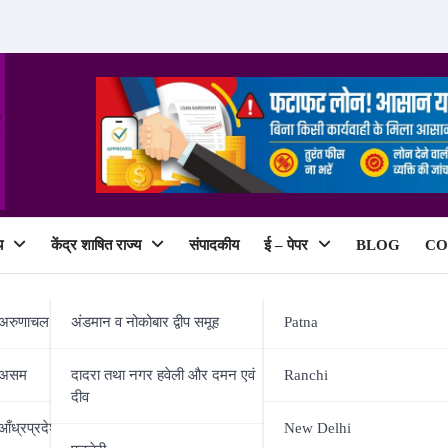
य
केंद्र शाषित राज्य
संपादकीय
ई – पेपर
BLOG
CO
ePaper
अरुणाचल प्रदेश
अंडमान व नोकोबार द्वीप समूह
Patna
असम
दादरा तथा नगर हवेली और दमन एवं
Ranchi
दीव
ट्रल इंडिया का नया इंडोर प्ले और फैमिल
आँध्रप्रदेश
New Delhi