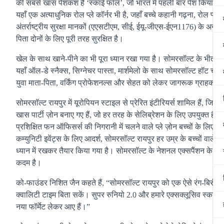
की सबसे खास पेशकश है ‘स्काई फॉल’, जो भारत में पहली बार पेश किया गया 
यहाँ एक अत्याधुनिक रोल प्ले कॉर्नर भी है, जहाँ बच्चे कहानी गढ़ना, रोल प्ले
अंतर्राष्ट्रीय सुरक्षा मानकों (एएसटीएम, सीई, ईयू-जीएस-ईएन1176) के अन
पिता दोनों के लिए पूरी तरह सुरक्षित है।
खेल के साथ खाने-पीने का भी पूरा ध्यान रखा गया है। सोमरसॉल्ट के भीतर ही 
यहाँ ऑल-डे स्नैक्स, सिग्नेचर पास्ता, मार्शमेलो के साथ सोमरसॉल्ट हॉट चॉकले
युवा माता-पिता, वर्किंग प्रोफेशनल्स और सेहत को लेकर जागरूक ग्राहकों क
सोमरसॉल्ट रायपुर में यूरोपियन स्टाइल से प्रेरित इंटीरियर्स शामिल हैं, जिन्ह
खास पार्टी ज़ोन बनाए गए हैं, जो हर तरह के सेलिब्रेशन के लिए उपयुक्त है
प्रशिक्षित फन ऑफिसर्स की निगरानी में चलने वाले प्ले ज़ोन बच्चों के लिए 
कम्युनिटी इवेंट्स के लिए आदर्श, सोमरसॉल्ट रायपुर हर उम्र के बच्चों वाले
ध्यान में रखकर तैयार किया गया है। सोमरसॉल्ट के नेशनल एक्सपैंशन के तहत, राय
कदम है।
को-फाउंडर निशित जैन कहते हैं, “सोमरसॉल्ट रायपुर को एक ऐसे रंग-बिरंगे, स
क्वालिटी टाइम बिता सकें। सुपर रुनियो 2.0 और हमारे एक्सक्लूसिव स्काई फॉल 
नया फॉर्मेट लेकर आए हैं।”