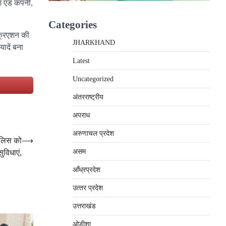
ग एंड कंपनी,
Categories
क्रिएशन की
JHARKHAND
ादें बना
Latest
Uncategorized
e
अंतरराष्‍ट्रीय
अपराध
अरुणाचल प्रदेश
ुलिस को
⟶
असम
सुविधाएं,
आँध्रप्रदेश
उत्‍तर प्रदेश
उत्तराखंड
ओड़ीशा