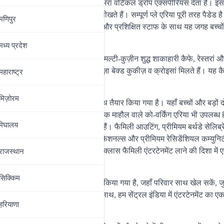
है और एक सुरक्षित लेकिन रोमांच से भरा वर्टिकल ड्रॉप एक्सपीरियंस देता है। इ
 करना और क्रिएटिव तरीके से खेलना सीखते हैं। सम्पूर्ण प्ले एरिया पूरी तरह पैडेड 
मणिपुर
ुसार बनाया गया है। सीसीटीवी निगरानी और प्रशिक्षित स्टाफ के साथ यह जगह बच्चो
मध्‍य प्रदेश
मौजूद है ‘नटमेग एंड कंपनी’, जो एक मल्टी-कुज़ीन शुद्ध शाकाहारी कैफे, रेस्तरां 
ट, चॉकलेट में डूबी स्ट्रॉबेरी और ताज़ा बेक्ड कुकीज़ व क्रोइसां मिलते हैं। यह कै
महाराष्‍ट्र
ो ध्यान में रखकर तैयार किया गया है।
मिज़ोरम
ें गर्मजोशी भरे और मॉडर्न डिज़ाइन के साथ तैयार किया गया है। यहाँ बच्चों और बड़ों द
ं। इसके अलावा, यहाँ शांत और आरामदायक माहौल वाले को-वर्किंग एरिया भी उपलब्ध ह
मेघालय
सुरक्षित और गाइडेड खेल का अनुभव देते हैं। फैमिली आउटिंग, प्रीमियम बर्थडे सेलिब
 परिवारों, युवा माता-पिता, कामकाजी प्रोफेशनल्स और प्रीमियम रेसिडेंशियल कम्युनि
पुर सेंटर सेंट्रल इंडिया में वर्ल्ड-क्लास फैमिली एंटरटेनमेंट लाने की दिशा में ए
राजस्थान
सिक्किम
्क्रीन-फ्री माहौल के रूप में डिज़ाइन किया गया है, जहाँ परिवार साथ खेल सकें, ज
जैसे ग्लोबल-स्टैंडर्ड आकर्षणों के साथ, हम सेंट्रल इंडिया में एंटरटेनमेंट का ए
हरियाणा