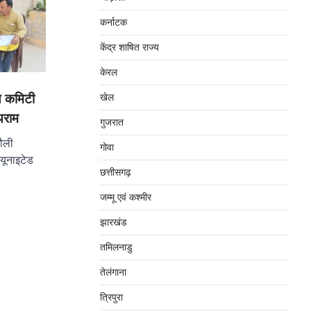
कर्नाटक
केंद्र शाषित राज्य
केरल
ूथ कमिटी
खेल
यराम
गुजरात
रौली
गोवा
 यूनाइटेड
छत्तीसगढ़
जम्‍मू एवं कश्‍मीर
झारखंड
तमिलनाडु
तेलंगाना
त्रिपुरा