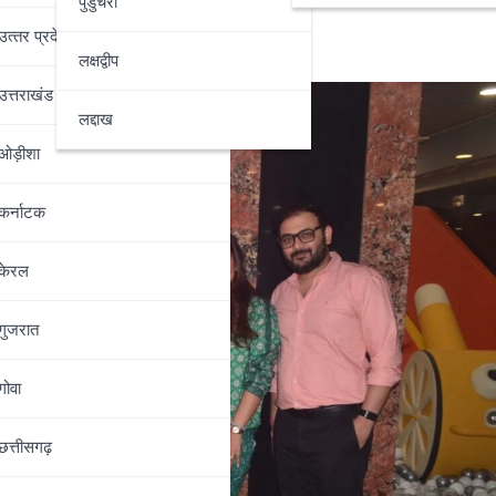
पुडुचेरी
उत्‍तर प्रदेश
लक्षद्वीप
उत्तराखंड
लद्दाख
ओड़ीशा
कर्नाटक
केरल
गुजरात
गोवा
छत्तीसगढ़