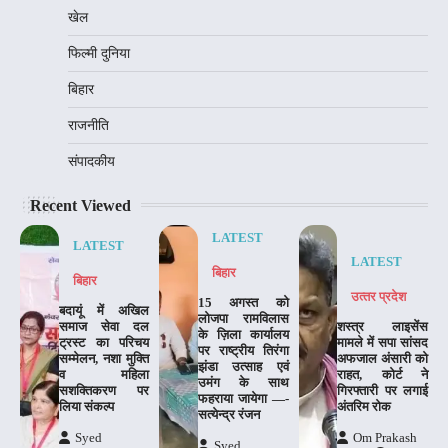
खेल
फिल्मी दुनिया
बिहार
राजनीति
संपादकीय
Recent Viewed
LATEST
LATEST
LATEST
बिहार
बिहार
उत्‍तर प्रदेश
15 अगस्त को
बदायूं में अखिल
लोजपा रामविलास
समाज सेवा दल
शस्त्र लाइसेंस
के ज़िला कार्यालय
ट्रस्ट का परिचय
मामले में सपा सांसद
पर राष्ट्रीय तिरंगा
सम्मेलन, नशा मुक्ति
अफजाल अंसारी को
झंडा उत्साह एवं
व महिला
राहत, कोर्ट ने
उमंग के साथ
सशक्तिकरण पर
गिरफ्तारी पर लगाई
फहराया जायेगा —-
लिया संकल्प
अंतरिम रोक
सत्येन्द्र रंजन
Syed
Om Prakash
Syed