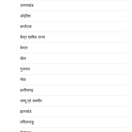
उत्तराखंड
ओड़ीशा
कर्नाटक
केंद्र शाषित राज्य
केरल
खेल
गुजरात
गोवा
छत्तीसगढ़
जम्‍मू एवं कश्‍मीर
झारखंड
तमिलनाडु