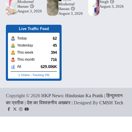
Mosherraf
Singh
Mosherraf
Hassan
August 3, 2026
Hassan
August 3, 2026
August 3, 2026
Live Traffic Feed
62
Today
45
Yesterday
394
This week
716
This month
629.006K
All
1 Online
-
Tracking ON
Copyright © 2026
HKP News: Hindustan Ka Pratik | हिन्दुस्तान
का प्रतीक | देश का विश्वसनीय अखबार
| Designed By
CMSH Tech
Facebook
Twitter
Instagram
YouTube