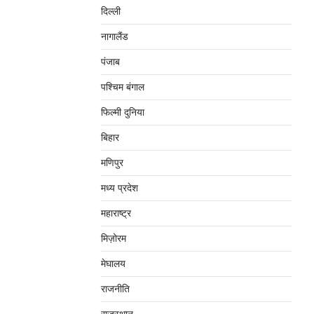
दिल्‍ली
नागालैंड
पंजाब
पश्चिम बंगाल
फिल्मी दुनिया
बिहार
मणिपुर
मध्‍य प्रदेश
महाराष्‍ट्र
मिज़ोरम
मेघालय
राजनीति