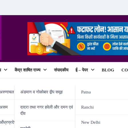
य
केंद्र शाषित राज्य
संपादकीय
ई – पेपर
BLOG
CO
ePaper
अरुणाचल प्रदेश
अंडमान व नोकोबार द्वीप समूह
Patna
असम
दादरा तथा नगर हवेली और दमन एवं
Ranchi
दीव
म से पंचायती राज कर्मियों को दिया गया
आँध्रप्रदेश
New Delhi