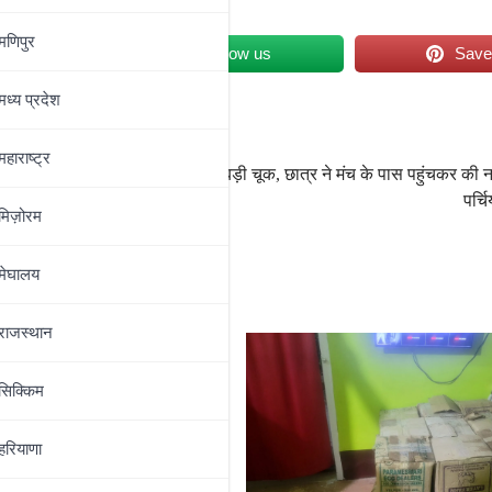
मणिपुर
et
Follow us
Sav
मध्‍य प्रदेश
्मियों को दिया गया प्रशिक्षण
महाराष्‍ट्र
के शांति
राज्यपाल की सुरक्षा में बड़ी चूक, छात्र ने मंच के पास पहुंचकर की न
पर्चि
मिज़ोरम
मेघालय
राजस्थान
सिक्किम
हरियाणा