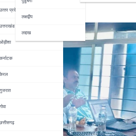
पुडुचेरी
उत्‍तर प्रदेश
लक्षद्वीप
उत्तराखंड
लद्दाख
ओड़ीशा
कर्नाटक
केरल
गुजरात
गोवा
छत्तीसगढ़