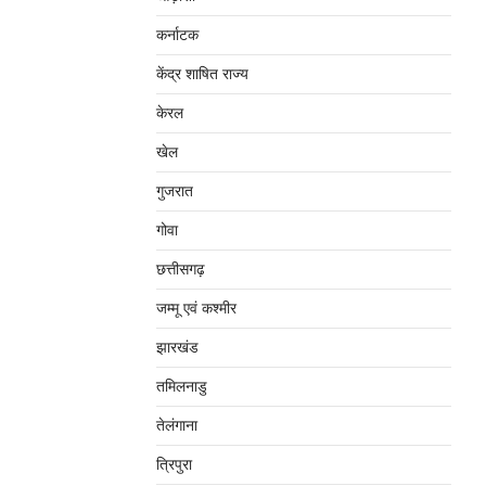
कर्नाटक
केंद्र शाषित राज्य
केरल
खेल
गुजरात
गोवा
छत्तीसगढ़
जम्‍मू एवं कश्‍मीर
झारखंड
तमिलनाडु
तेलंगाना
त्रिपुरा