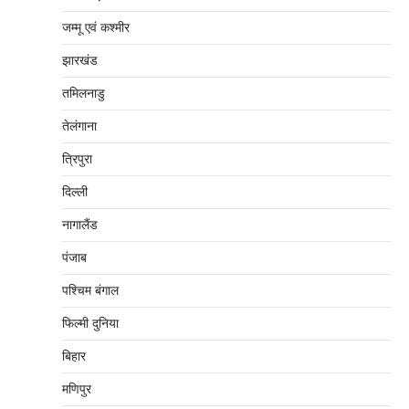
जम्‍मू एवं कश्‍मीर
झारखंड
तमिलनाडु
तेलंगाना
त्रिपुरा
दिल्‍ली
नागालैंड
पंजाब
पश्चिम बंगाल
फिल्मी दुनिया
बिहार
मणिपुर