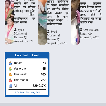
लोजपा रामविलास
समाज सेवा दल
शस्त्र लाइसेंस
के ज़िला कार्यालय
ट्रस्ट का परिचय
मामले में सपा सांसद
पर राष्ट्रीय तिरंगा
सम्मेलन, नशा मुक्ति
अफजाल अंसारी को
झंडा उत्साह एवं
व महिला
राहत, कोर्ट ने
उमंग के साथ
सशक्तिकरण पर
गिरफ्तारी पर लगाई
फहराया जायेगा —-
लिया संकल्प
अंतरिम रोक
सत्येन्द्र रंजन
Syed
Om Prakash
Syed
Mosherraf
Singh
Mosherraf
Hassan
August 3, 2026
Hassan
August 3, 2026
August 3, 2026
Live Traffic Feed
73
Today
45
Yesterday
405
This week
727
This month
629.017K
All
1 Online
-
Tracking ON