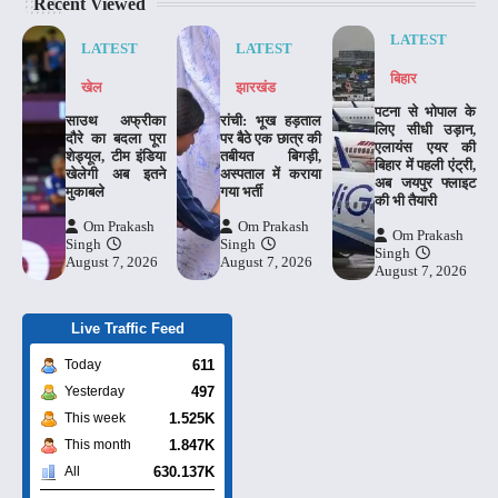
Recent Viewed
LATEST
LATEST
LATEST
बिहार
खेल
झारखंड
पटना से भोपाल के
साउथ अफ्रीका
रांची: भूख हड़ताल
लिए सीधी उड़ान,
दौरे का बदला पूरा
पर बैठे एक छात्र की
एलायंस एयर की
शेड्यूल, टीम इंडिया
तबीयत बिगड़ी,
बिहार में पहली एंट्री,
खेलेगी अब इतने
अस्पताल में कराया
अब जयपुर फ्लाइट
मुकाबले
गया भर्ती
की भी तैयारी
Om Prakash
Om Prakash
Om Prakash
Singh
Singh
Singh
August 7, 2026
August 7, 2026
August 7, 2026
Live Traffic Feed
611
Today
497
Yesterday
1.525K
This week
1.847K
This month
630.137K
All