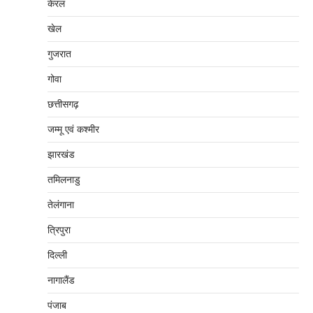
केरल
खेल
गुजरात
गोवा
छत्तीसगढ़
जम्‍मू एवं कश्‍मीर
झारखंड
तमिलनाडु
तेलंगाना
त्रिपुरा
दिल्‍ली
नागालैंड
पंजाब