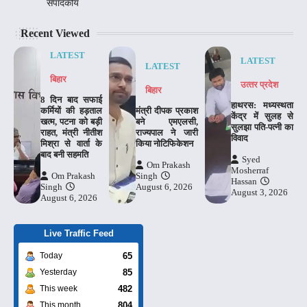
संपादकीय
Recent Viewed
LATEST
LATEST
LATEST
बिहार
उत्‍तर प्रदेश
बिहार
8 दिन बाद सफाई
हाथरस: मध्यस्थता
कर्मियों की हड़ताल
मंत्री दीपक प्रकाश
केंद्र में सुलह से
खत्म, पटना को बड़ी
बने एमएलसी,
सुलझा पति-पत्नी का
राहत, मंत्री नीतीश
राज्यपाल ने जारी
विवाद
मिश्रा से वार्ता के
किया नोटिफिकेशन
बाद बनी सहमति
Syed
Om Prakash
Mosherraf
Om Prakash
Singh
Hassan
Singh
August 6, 2026
August 3, 2026
August 6, 2026
Live Traffic Feed
65
Today
85
Yesterday
482
This week
804
This month