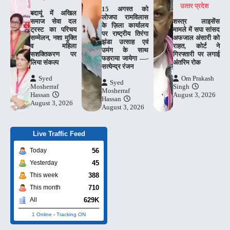
उत्‍तर प्रदेश
15 अगस्त को
बदायूं में अखिल
लोजपा रामविलास
समाज सेवा दल
शस्त्र लाइसेंस
के ज़िला कार्यालय
ट्रस्ट का परिचय
मामले में सपा सांसद
पर राष्ट्रीय तिरंगा
सम्मेलन, नशा मुक्ति
अफजाल अंसारी को
झंडा उत्साह एवं
व महिला
राहत, कोर्ट ने
उमंग के साथ
सशक्तिकरण पर
गिरफ्तारी पर लगाई
फहराया जायेगा —-
लिया संकल्प
अंतरिम रोक
सत्येन्द्र रंजन
Syed
Om Prakash
Syed
Mosherraf
Singh
Mosherraf
Hassan
August 3, 2026
Hassan
August 3, 2026
August 3, 2026
Live Traffic Feed
56
Today
45
Yesterday
388
This week
710
This month
629K
All
1 Online
-
Tracking ON