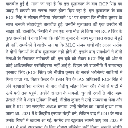
बातचीत हुई है. माना जा रहा है कि इस मुलाकात के बाद RCP सिंह का
जदयू में वापसी का रास्ता साफ होता दिख रहा है. इस मुलाकात के बाद
RCP सिंह ने सोशल मीडिया प्लेटफॉर्म ‘X’ पर बताया कि नीतीश कुमार के
साथ उनकी सौहार्दपूर्ण बातचीत हुई. उन्होंने मुलाकात की एक तस्वीर भी
साझा की. हालांकि, स्थिति ने तब एक नया मोड़ ले लिया जब RCP सिंह के
कुछ समर्थकों ने दावा किया कि नीतीश कुमार के साथ मुलाकात असल में हुई
ही नहीं. समर्थकों ने आरोप लगाया कि MLC संजय गांधी और ललन सर्राफ
ने दोनों नेताओं के बीच मुलाकात नहीं होने दी. इसके बाद समर्थकों ने दोनों
नेताओं के खिलाफ नारेबाजी की. इस दावे को लेकर RCP सिंह की ओर से
कोई आधिकारिक प्रतिक्रिया नहीं आई है. बिहार की राजनीति में रामचन्द्र
प्रसाद सिंह (RCP सिंह) को नीतीश कुमार के सबसे भरोसेमंद साथियों में
गिना जाता था. बिहार कैडर के 1984 बैच के IAS अधिकारी RCP सिंह ने
लंबे प्रशासनिक करियर के बाद जेडीयू जॉइन किया और तेजी से पार्टी में
ऊंचे पदों तक पहुंचे. उन्होंने संगठन के मामलों, चुनावी रणनीति और अहम
फ़ैसले लेने में अहम भूमिका निभाई. नीतीश कुमार ने उन्हें राज्यसभा भेजा और
बाद में JDU का राष्ट्रीय अध्यक्ष बनाया. उन्हें नीतीश का “दायां हाथ” माना
जाता था. 2021 में वे केंद्रीय इस्पात मंत्री बने, लेकिन बाद में JDU के साथ
उनके रिश्तों में खटास आ गई. मतभेद तब खुलकर सामने आए जब 2022 में
JDU ने उन्हें राज्यसभा के लिए दोबारा नॉमिनेट नहीं किया. उनकी संपत्ति