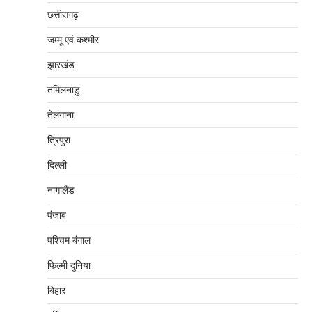
छत्तीसगढ़
जम्‍मू एवं कश्‍मीर
झारखंड
तमिलनाडु
तेलंगाना
त्रिपुरा
दिल्‍ली
नागालैंड
पंजाब
पश्चिम बंगाल
फिल्मी दुनिया
बिहार