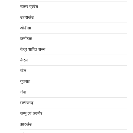
उत्‍तर प्रदेश
उत्तराखंड
ओड़ीशा
कर्नाटक
केंद्र शाषित राज्य
केरल
खेल
गुजरात
गोवा
छत्तीसगढ़
जम्‍मू एवं कश्‍मीर
झारखंड