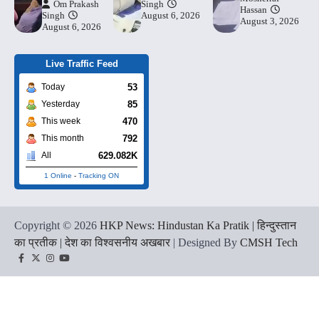
Om Prakash
Singh
Hassan
Singh
August 6, 2026
August 3, 2026
August 6, 2026
Live Traffic Feed
53
Today
85
Yesterday
470
This week
792
This month
629.082K
All
1 Online
-
Tracking ON
Copyright © 2026
HKP News: Hindustan Ka Pratik | हिन्दुस्तान
का प्रतीक | देश का विश्वसनीय अखबार
| Designed By
CMSH Tech
Facebook
Twitter
Instagram
YouTube