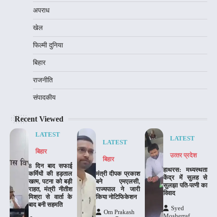
अपराध
खेल
फिल्मी दुनिया
बिहार
राजनीति
संपादकीय
Recent Viewed
LATEST
LATEST
LATEST
बिहार
उत्‍तर प्रदेश
बिहार
8 दिन बाद सफाई
हाथरस: मध्यस्थता
कर्मियों की हड़ताल
मंत्री दीपक प्रकाश
केंद्र में सुलह से
खत्म, पटना को बड़ी
बने एमएलसी,
सुलझा पति-पत्नी का
राहत, मंत्री नीतीश
राज्यपाल ने जारी
विवाद
मिश्रा से वार्ता के
किया नोटिफिकेशन
बाद बनी सहमति
Syed
Om Prakash
Mosherraf