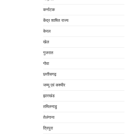
कर्नाटक
केंद्र शाषित राज्य
केरल
खेल
गुजरात
गोवा
छत्तीसगढ़
जम्‍मू एवं कश्‍मीर
झारखंड
तमिलनाडु
तेलंगाना
त्रिपुरा