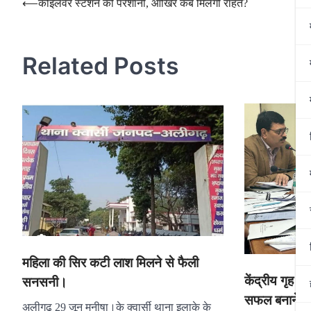
Post
⟵
कोइलवर स्टेशन की परेशानी, आखिर कब मिलेगी राहत?
navigation
Related Posts
महिला की सिर कटी लाश मिलने से फैली
केंद्रीय गृह रा
सनसनी।
सफल बनाने के
अलीगढ़ 29 जून मनीषा।के क्वार्सी थाना इलाके के