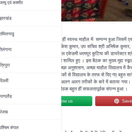
जम्‍मू एवं कश्‍मीर
झारखंड
तमिलनाडु
्राइवेट स्कूल एसोसिएशन का बैठक बहुत हीं स्वस्थ माहौल में सम्पन्न हुआ जिसमें
यक्ष श्री मुकेश कुमार शर्मा, सचिव श्री मुकेश कुमार, उप सचिव श्री अभिषेक कुमार, 
तेलंगाना
्रज भूषण उपाध्याय, अमृत कुंज रेजिडेंशियल एकेडमी धरमपुर कुटिया की डायरेक्टर श
़ों स्कूल के प्रिंसिपल तथा डायरेक्टर शामिल हुए । इस बैठक का मुख्य मुद्दा स्कू
त्रिपुरा
ा सुगम किया गया । अच्छी पढ़ाई, अच्छा अनुशासन, अच्छा माहौल विद्यालय में कै
दिलीप कुमार जी ने बहुत हीं आसान तरीकों से विद्यालय के तरफ से दिए गए बहुत सा
दिल्‍ली
े निपटने के लिए नुक्कड़ नाटक तथा अलग अलग तरीकों के बारे में बताया गया। 
विस्तार पूर्वक चर्चा किया गया । यह बैठक बहुत हीं सफलतापूर्वक संपन्न हुआ ।
नागालैंड
et
Follow us
Sav
पंजाब
ा बैठक संपन्न
पश्चिम बंगाल