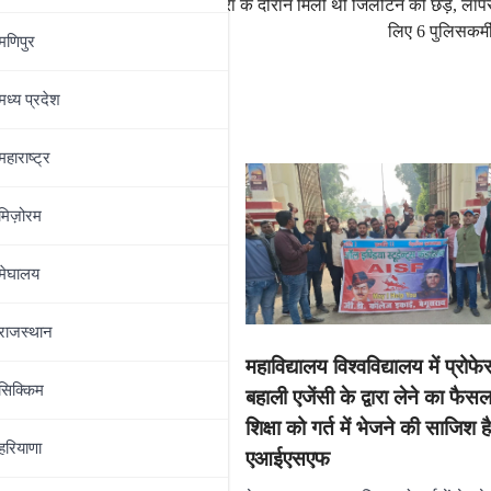
कर्नाटकः PM मोदी की यात्रा के दौरान मिली थी जिलेटिन की छड़ें, लाप
लिए 6 पुलिसकर्मी
मणिपुर
मध्‍य प्रदेश
महाराष्‍ट्र
मिज़ोरम
मेघालय
राजस्थान
महाविद्यालय विश्वविद्यालय में प्रोफ
सिक्किम
बहाली एजेंसी के द्वारा लेने का फैस
शिक्षा को गर्त में भेजने की साजिश ह
ज्य मंत्री ने कार्यक्रम को
हरियाणा
एआईएसएफ
 लिए हर संभव प्रयास करने