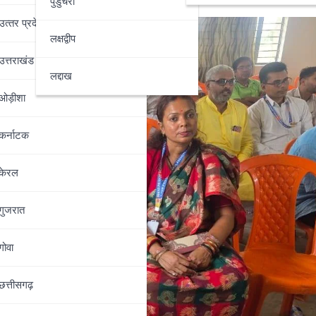
पुडुचेरी
उत्‍तर प्रदेश
लक्षद्वीप
उत्तराखंड
लद्दाख
ओड़ीशा
कर्नाटक
केरल
गुजरात
गोवा
छत्तीसगढ़