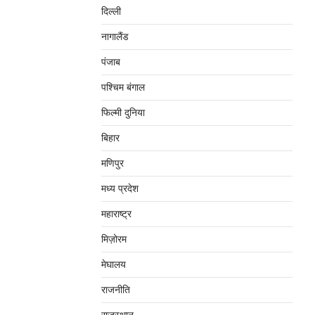
दिल्‍ली
नागालैंड
पंजाब
पश्चिम बंगाल
फिल्मी दुनिया
बिहार
मणिपुर
मध्‍य प्रदेश
महाराष्‍ट्र
मिज़ोरम
मेघालय
राजनीति