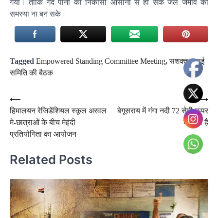
गया। ताकि गंदे पानी का निकासी आसानी से हो सके जल जमाव की
समस्या ना बन सके।
Tagged
Empowered Standing Committee Meeting
,
सशक्त स्थाई
समिति की बैठक
Post
⟵
⟶
हिमालयन रेजिडेंशियल स्कूल अरवल
बेगूसराय में गंगा नदी 72 सेमी ऊपर
navigation
मे-छात्राओं के बीच मेहंदी
बह रही है
प्रतियोगिता का आयोजन
Related Posts