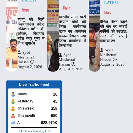
LATEST
LATEST
बिहार
बिहार
बिहार
भारतीय जनता पार्टी
बदायूं को मिली
किसान मोर्चा की
दैनिक वेतन बढ़ाने
अंडरग्राउंड फॉल्ट
जिला कार्यशाला
की मांग पर सफाई
लोकेशन मशीन की
बैठक का आयोजन
कर्मियों की हड़ताल,
सौगात, विधायक
अरवल स्थित भाजपा
नगर की सफाई
महेश चंद्र गुप्ता ने
जिला कार्यालय में
व्यवस्था ठप
किया शुभारंभ
किया गया
Syed
Syed
Syed
Mosherraf
Mosherraf
Mosherraf
Hassan
Hassan
Hassan
August 2, 2026
August 2, 2026
August 2, 2026
Live Traffic Feed
26
Today
45
Yesterday
358
This week
680
This month
628.970K
All
1 Online
-
Tracking ON