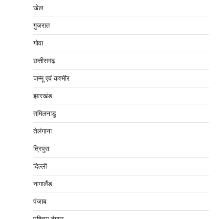
खेल
गुजरात
गोवा
छत्तीसगढ़
जम्‍मू एवं कश्‍मीर
झारखंड
तमिलनाडु
तेलंगाना
त्रिपुरा
दिल्‍ली
नागालैंड
पंजाब