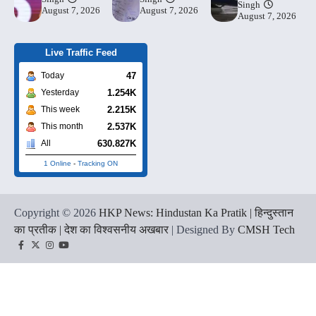
Singh
August 7, 2026
August 7, 2026
August 7, 2026
Live Traffic Feed
47
Today
1.254K
Yesterday
2.215K
This week
2.537K
This month
630.827K
All
1 Online
-
Tracking ON
Copyright © 2026
HKP News: Hindustan Ka Pratik | हिन्दुस्तान
का प्रतीक | देश का विश्वसनीय अखबार
| Designed By
CMSH Tech
Facebook
Twitter
Instagram
YouTube