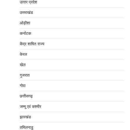
उत्‍तर प्रदेश
उत्तराखंड
ओड़ीशा
कर्नाटक
केंद्र शाषित राज्य
केरल
खेल
गुजरात
गोवा
छत्तीसगढ़
जम्‍मू एवं कश्‍मीर
झारखंड
तमिलनाडु