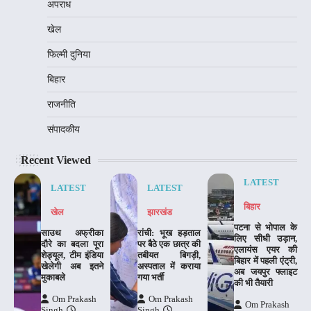
अपराध
खेल
फिल्मी दुनिया
बिहार
राजनीति
संपादकीय
Recent Viewed
LATEST
LATEST
LATEST
बिहार
खेल
झारखंड
पटना से भोपाल के
साउथ अफ्रीका
रांची: भूख हड़ताल
लिए सीधी उड़ान,
दौरे का बदला पूरा
पर बैठे एक छात्र की
एलायंस एयर की
शेड्यूल, टीम इंडिया
तबीयत बिगड़ी,
बिहार में पहली एंट्री,
खेलेगी अब इतने
अस्पताल में कराया
अब जयपुर फ्लाइट
मुकाबले
गया भर्ती
की भी तैयारी
Om Prakash
Om Prakash
Om Prakash
Singh
Singh