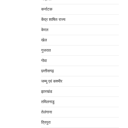
कर्नाटक
केंद्र शाषित राज्य
केरल
खेल
गुजरात
गोवा
छत्तीसगढ़
जम्‍मू एवं कश्‍मीर
झारखंड
तमिलनाडु
तेलंगाना
त्रिपुरा