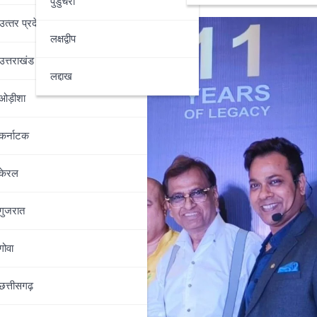
पुडुचेरी
उत्‍तर प्रदेश
लक्षद्वीप
उत्तराखंड
लद्दाख
ओड़ीशा
कर्नाटक
केरल
गुजरात
गोवा
छत्तीसगढ़