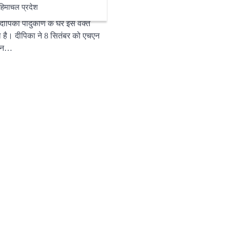
हिमाचल प्रदेश
स दीपिका पादुकोण के घर इस वक्त
ल है। दीपिका ने 8 सितंबर को एचएन
ेशन…