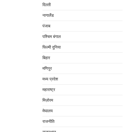
दिल्‍ली
नागालैंड
पंजाब
पश्चिम बंगाल
फिल्मी दुनिया
बिहार
मणिपुर
मध्‍य प्रदेश
महाराष्‍ट्र
मिज़ोरम
मेघालय
राजनीति