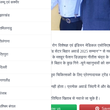
जम्‍मू एवं कश्‍मीर
झारखंड
तमिलनाडु
तेलंगाना
्य कार्यक्रम में शहर के प्रसिद्ध हड्डी रोग विशेषज्ञ एवं इंडियन मेडिकल एसोसि
ा के संचालक डॉ उमेश कुमार को *”ट्रेंड सेटर बिहार अवार्ड 2025 सम्मान”* से 
त्रिपुरा
 फाउंडेशन इंडिया के निदेशक सह इंडिया के मशहूर फैशन डिज़ाइनर नीतीश चंद्रा के 
रभावित करते हुए नया ट्रेंड सेट करने वाले बिहार के कुछ गिने -चुने महानुभावों को स
दिल्‍ली
ेत्र में अनेकानेक महत्वपूर्ण कार्य करके युवा चिकित्सकों के लिए प्रेरणादायक ट्रेंड
नागालैंड
ताया कि कोई भी सम्मान छोटा या बड़ा नही होता। प्रत्येक अवार्ड जिंदगी में और ब
पंजाब
आइकोनिक डॉक्टर ऑफ बिहार समेत कई प्रतिष्ठित खिताब से नवाजे जा चुके है।
पश्चिम बंगाल
et
Follow us
Sav