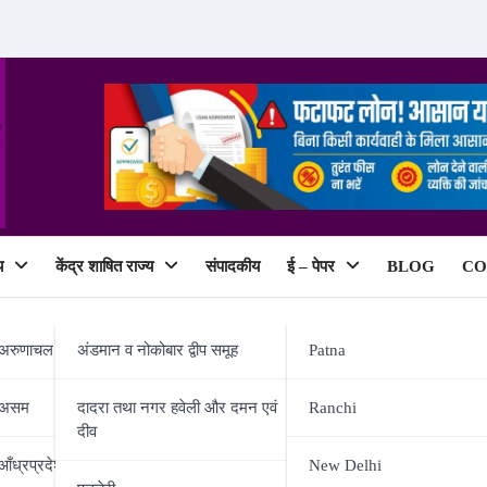
य
केंद्र शाषित राज्य
संपादकीय
ई – पेपर
BLOG
CO
ePaper
अरुणाचल प्रदेश
अंडमान व नोकोबार द्वीप समूह
Patna
असम
दादरा तथा नगर हवेली और दमन एवं
Ranchi
दीव
 सम्मानित हुए हड्डी रोग विशेषज्ञ डॉ उ
आँध्रप्रदेश
New Delhi