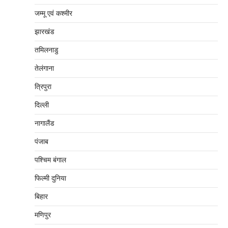
जम्‍मू एवं कश्‍मीर
झारखंड
तमिलनाडु
तेलंगाना
त्रिपुरा
दिल्‍ली
नागालैंड
पंजाब
पश्चिम बंगाल
फिल्मी दुनिया
बिहार
मणिपुर