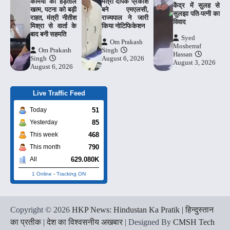
कर्मियों की हड़ताल
मंत्री दीपक प्रकाश
केंद्र में सुलह से
खत्म, पटना को बड़ी
बने एमएलसी,
सुलझा पति-पत्नी का
राहत, मंत्री नीतीश
राज्यपाल ने जारी
विवाद
मिश्रा से वार्ता के
किया नोटिफिकेशन
बाद बनी सहमति
Syed
Om Prakash
Mosherraf
Om Prakash
Singh
Hassan
Singh
August 6, 2026
August 3, 2026
August 6, 2026
Live Traffic Feed
51
Today
85
Yesterday
468
This week
790
This month
629.080K
All
1 Online
-
Tracking ON
Copyright © 2026
HKP News: Hindustan Ka Pratik | हिन्दुस्तान
का प्रतीक | देश का विश्वसनीय अखबार
| Designed By
CMSH Tech