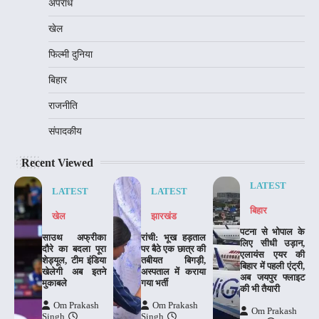
अपराध
खेल
फिल्मी दुनिया
बिहार
राजनीति
संपादकीय
Recent Viewed
LATEST
LATEST
LATEST
बिहार
खेल
झारखंड
पटना से भोपाल के
साउथ अफ्रीका
रांची: भूख हड़ताल
लिए सीधी उड़ान,
दौरे का बदला पूरा
पर बैठे एक छात्र की
एलायंस एयर की
शेड्यूल, टीम इंडिया
तबीयत बिगड़ी,
बिहार में पहली एंट्री,
खेलेगी अब इतने
अस्पताल में कराया
अब जयपुर फ्लाइट
मुकाबले
गया भर्ती
की भी तैयारी
Om Prakash
Om Prakash
Om Prakash
Singh
Singh