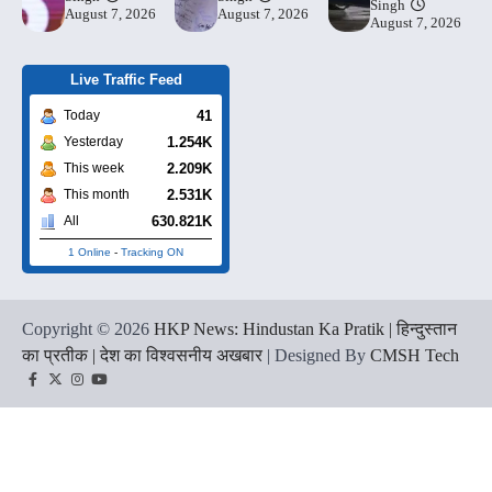
Singh
August 7, 2026
August 7, 2026
August 7, 2026
Live Traffic Feed
41
Today
1.254K
Yesterday
2.209K
This week
2.531K
This month
630.821K
All
1 Online
-
Tracking ON
Copyright © 2026
HKP News: Hindustan Ka Pratik | हिन्दुस्तान
का प्रतीक | देश का विश्वसनीय अखबार
| Designed By
CMSH Tech
Facebook
Twitter
Instagram
YouTube