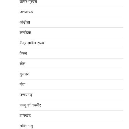
उत्‍तर प्रदेश
उत्तराखंड
ओड़ीशा
कर्नाटक
केंद्र शाषित राज्य
केरल
खेल
गुजरात
गोवा
छत्तीसगढ़
जम्‍मू एवं कश्‍मीर
झारखंड
तमिलनाडु