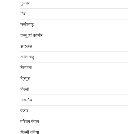
गुजरात
गोवा
छत्तीसगढ़
जम्‍मू एवं कश्‍मीर
झारखंड
तमिलनाडु
तेलंगाना
त्रिपुरा
दिल्‍ली
नागालैंड
पंजाब
पश्चिम बंगाल
फिल्मी दुनिया