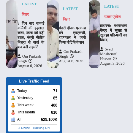
LATEST
LATEST
LATEST
बिहार
उत्‍तर प्रदेश
बिहार
8 दिन बाद सफाई
हाथरस: मध्यस्थता
कर्मियों की हड़ताल
मंत्री दीपक प्रकाश
केंद्र में सुलह से
खत्म, पटना को बड़ी
बने एमएलसी,
सुलझा पति-पत्नी का
राहत, मंत्री नीतीश
राज्यपाल ने जारी
विवाद
मिश्रा से वार्ता के
किया नोटिफिकेशन
बाद बनी सहमति
Syed
Om Prakash
Mosherraf
Om Prakash
Singh
Hassan
Singh
August 6, 2026
August 3, 2026
August 6, 2026
Live Traffic Feed
71
Today
85
Yesterday
488
This week
810
This month
629.100K
All
2 Online
-
Tracking ON