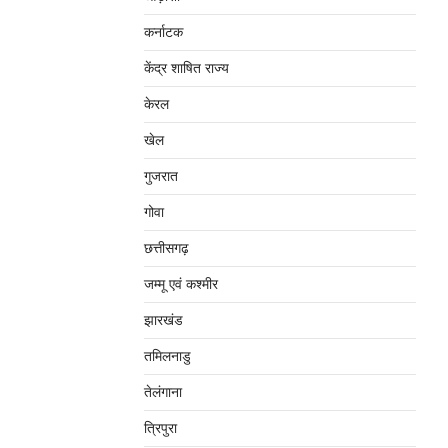
कर्नाटक
केंद्र शाषित राज्य
केरल
खेल
गुजरात
गोवा
छत्तीसगढ़
जम्‍मू एवं कश्‍मीर
झारखंड
तमिलनाडु
तेलंगाना
त्रिपुरा