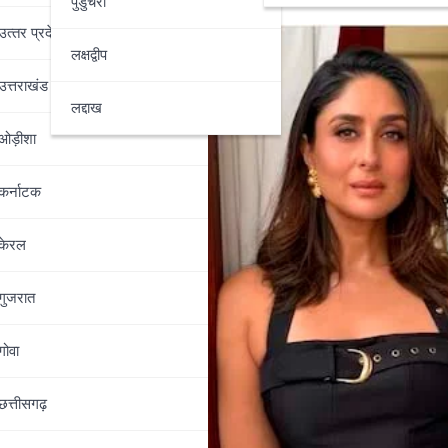
पुडुचेरी
उत्‍तर प्रदेश
लक्षद्वीप
उत्तराखंड
लद्दाख
ओड़ीशा
कर्नाटक
केरल
गुजरात
गोवा
छत्तीसगढ़