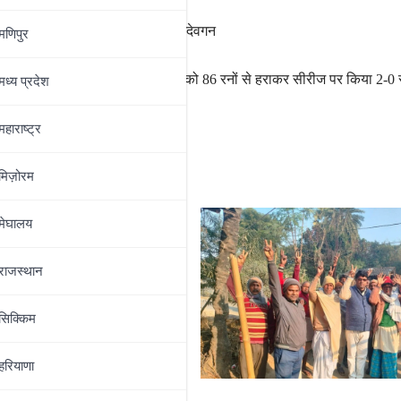
ल्ली में 'रावण दहन'
,
शामिल होंगे अजय देवगन
मणिपुर
़ों
भारत ने बांग्लादेश को 86 रनों से हराकर सीरीज पर किया 2-0 
मध्‍य प्रदेश
महाराष्‍ट्र
मिज़ोरम
मेघालय
राजस्थान
सिक्किम
हरियाणा