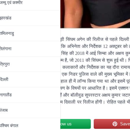
जम्‍मू एवं कश्‍मीर
झारखंड
तमिलनाडु
र्देशक रोहित शेट्टी अपनी अपकमिंग मूवी सिंघम अगेन की रिलीज से पहले दिल्ल
ख अर्जुन कुमार ने आईएएनएस को बताया कि अभिनेता और निर्देशक 12 अक्टूबर को 
तेलंगाना
निवर्स का पांचवां भाग है, जिसमें रणवीर सिंह की 2018 में आई सिम्बा और अक्षय 
मिका वाली सिंघम सीरीज की तीसरी फिल्म है, जो 2011 की सिंघम से शुरू हुई थी। फ
त्रिपुरा
कों का मनोरंजन करने के लिए तैयार हैं। कलाकारों और निर्देशक का यह दौरा रामा
ी सीक्वल फिल्म भी है जिसमें अजय एक निडर पुलिस वाले की मुख्य भूमिका में हैं
दिल्‍ली
जैकी श्रॉफ भी हैं। फिल्म का ट्रेलर हाल ही में लॉन्च किया गया था और इसमें पू
ा है। यह फिल्म भारतीय महाकाव्य रामायण के विषयों पर आधारित है। इसमें एक्शन 
रणवीर सिंह भगवान हनुमान की भूमिका में हैं और बॉलीवुड सुपरस्टार अक्षय कुमार जटा
नागालैंड
 की ‘भूल भुलैया 3’ से है, तीनों फिल्म दिवाली पर रिलीज होंगी। रोहित पहले भ
 की हैं।
पंजाब
et
Follow us
Sav
पश्चिम बंगाल