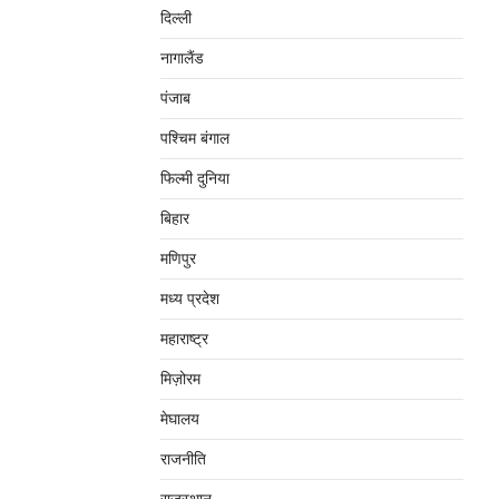
दिल्‍ली
नागालैंड
पंजाब
पश्चिम बंगाल
फिल्मी दुनिया
बिहार
मणिपुर
मध्‍य प्रदेश
महाराष्‍ट्र
मिज़ोरम
मेघालय
राजनीति