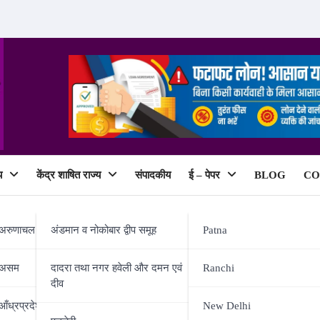
य
केंद्र शाषित राज्य
संपादकीय
ई – पेपर
BLOG
CO
ePaper
अरुणाचल प्रदेश
अंडमान व नोकोबार द्वीप समूह
Patna
असम
दादरा तथा नगर हवेली और दमन एवं
Ranchi
दीव
े अजय देवगन, करीना कपूर और रोहित शेट
आँध्रप्रदेश
New Delhi