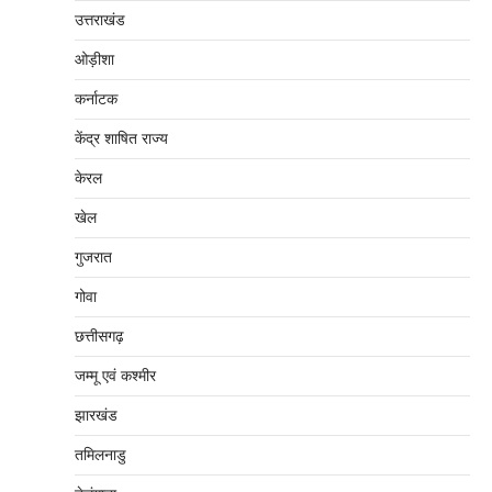
उत्तराखंड
ओड़ीशा
कर्नाटक
केंद्र शाषित राज्य
केरल
खेल
गुजरात
गोवा
छत्तीसगढ़
जम्‍मू एवं कश्‍मीर
झारखंड
तमिलनाडु