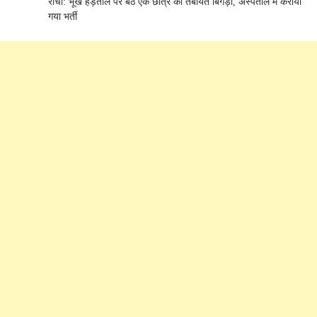
रांची: भूख हड़ताल पर बैठे एक छात्र की तबीयत बिगड़ी, अस्पताल में कराया
गया भर्ती