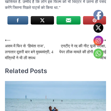
खासियत है. उम्मीद है कि लोग इस फिल्म को भी थिएटर में उतना ही पसंद
करेंगे जितना पिछले पार्ट्स को किया था.”
Post
⟵
⟶
असम में फिर से ‘हिमंता राज’,
एनटीए ने रद्द की नीट यूजी परीक्षा,
navigation
लगातार दूसरी बार बने मुख्यमंत्री, 4
पेपर लीक मामले की होगी सीबीआई
मंत्रियों ने भी ली शपथ
जांच
Related Posts