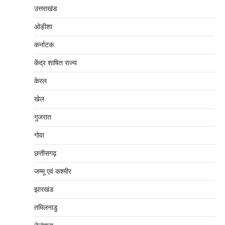
उत्तराखंड
ओड़ीशा
कर्नाटक
केंद्र शाषित राज्य
केरल
खेल
गुजरात
गोवा
छत्तीसगढ़
जम्‍मू एवं कश्‍मीर
झारखंड
तमिलनाडु