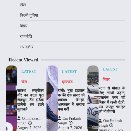
खेल
फिल्मी दुनिया
बिहार
राजनीति
संपादकीय
Recent Viewed
LATEST
LATEST
LATEST
बिहार
खेल
झारखंड
पटना से भोपाल के
साउथ अफ्रीका
रांची: भूख हड़ताल
लिए सीधी उड़ान,
दौरे का बदला पूरा
पर बैठे एक छात्र की
एलायंस एयर की
शेड्यूल, टीम इंडिया
तबीयत बिगड़ी,
बिहार में पहली एंट्री,
खेलेगी अब इतने
अस्पताल में कराया
अब जयपुर फ्लाइट
मुकाबले
गया भर्ती
की भी तैयारी
Om Prakash
Om Prakash
Om Prakash
Singh
Singh
Singh
August 7, 2026
August 7, 2026
August 7, 2026