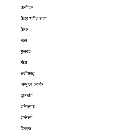
कर्नाटक
केंद्र शाषित राज्य
केरल
खेल
गुजरात
गोवा
छत्तीसगढ़
जम्‍मू एवं कश्‍मीर
झारखंड
तमिलनाडु
तेलंगाना
त्रिपुरा