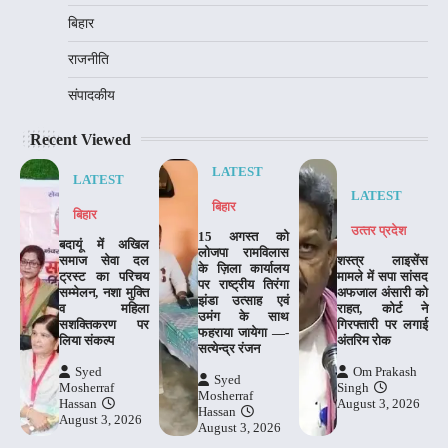
बिहार
राजनीति
संपादकीय
Recent Viewed
LATEST
LATEST
LATEST
बिहार
बिहार
उत्‍तर प्रदेश
15 अगस्त को
बदायूं में अखिल
लोजपा रामविलास
समाज सेवा दल
शस्त्र लाइसेंस
के ज़िला कार्यालय
ट्रस्ट का परिचय
मामले में सपा सांसद
पर राष्ट्रीय तिरंगा
सम्मेलन, नशा मुक्ति
अफजाल अंसारी को
झंडा उत्साह एवं
व महिला
राहत, कोर्ट ने
उमंग के साथ
सशक्तिकरण पर
गिरफ्तारी पर लगाई
फहराया जायेगा —-
लिया संकल्प
अंतरिम रोक
सत्येन्द्र रंजन
Syed
Om Prakash
Syed
Mosherraf
Singh
Mosherraf
Hassan
August 3, 2026
Hassan
August 3, 2026
August 3, 2026