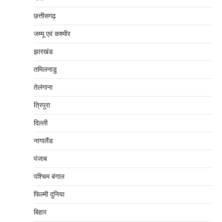
छत्तीसगढ़
जम्‍मू एवं कश्‍मीर
झारखंड
तमिलनाडु
तेलंगाना
त्रिपुरा
दिल्‍ली
नागालैंड
पंजाब
पश्चिम बंगाल
फिल्मी दुनिया
बिहार