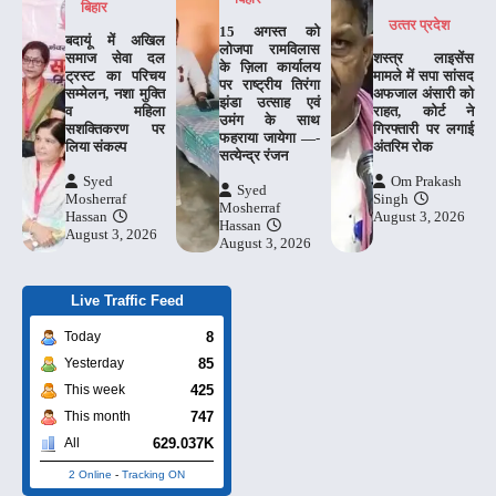
बिहार
उत्‍तर प्रदेश
15 अगस्त को
बदायूं में अखिल
लोजपा रामविलास
समाज सेवा दल
शस्त्र लाइसेंस
के ज़िला कार्यालय
ट्रस्ट का परिचय
मामले में सपा सांसद
पर राष्ट्रीय तिरंगा
सम्मेलन, नशा मुक्ति
अफजाल अंसारी को
झंडा उत्साह एवं
व महिला
राहत, कोर्ट ने
उमंग के साथ
सशक्तिकरण पर
गिरफ्तारी पर लगाई
फहराया जायेगा —-
लिया संकल्प
अंतरिम रोक
सत्येन्द्र रंजन
Syed
Om Prakash
Syed
Mosherraf
Singh
Mosherraf
Hassan
August 3, 2026
Hassan
August 3, 2026
August 3, 2026
Live Traffic Feed
8
Today
85
Yesterday
425
This week
747
This month
629.037K
All
2 Online
-
Tracking ON