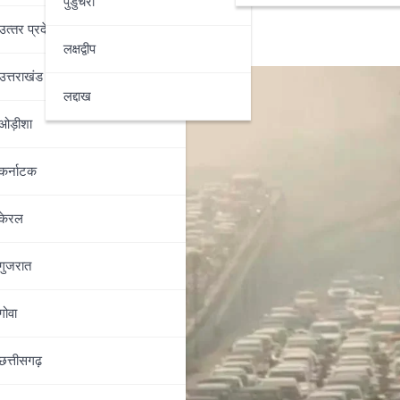
पुडुचेरी
उत्‍तर प्रदेश
लक्षद्वीप
उत्तराखंड
लद्दाख
ओड़ीशा
कर्नाटक
केरल
गुजरात
गोवा
छत्तीसगढ़