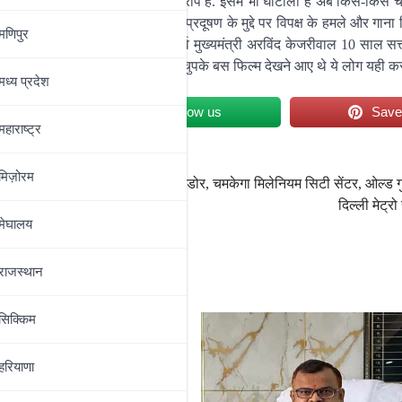
पार्टी पर हर योजना में घोटाले के आरोप हैं. इसमें भी घोटाला है अब किस-किस 
 ANPR कैमरा काम नहीं कर रहा है. प्रदूषण के मुद्दे पर विपक्ष के हमले और गाना
मणिपुर
खुश होते हैं कुछ ऐसा होता है तो. पूर्व मुख्यमंत्री अरविंद केजरीवाल 10 साल सत्त
 और फिल्में देखते रहे दिल्ली में चुपके-चुपके बस फिल्म देखने आए थे ये लोग यही कर
मध्‍य प्रदेश
et
Follow us
Sav
महाराष्‍ट्र
मिज़ोरम
ी खराबी
गुरुग्राम में 2 नए मेट्रो कॉरिडोर, चमकेगा मिलेनियम सिटी सेंटर, ओल्ड गु
दिल्ली मेट्रो स
मेघालय
राजस्थान
सिक्किम
हरियाणा