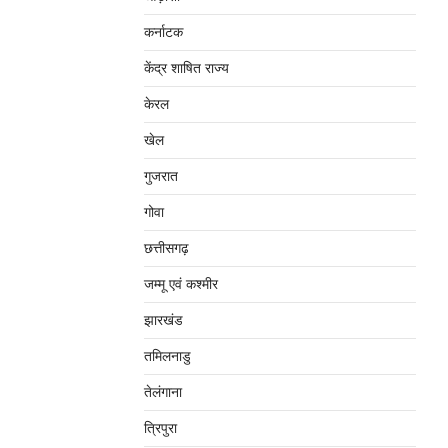
कर्नाटक
केंद्र शाषित राज्य
केरल
खेल
गुजरात
गोवा
छत्तीसगढ़
जम्‍मू एवं कश्‍मीर
झारखंड
तमिलनाडु
तेलंगाना
त्रिपुरा