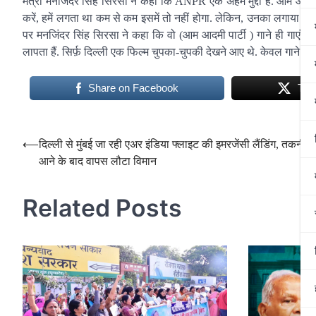
मंत्री मनजिंदर सिंह सिरसा ने कहा कि ANPR एक अहम मुद्दा है. आम आदमी 
करें, हमें लगता था कम से कम इसमें तो नहीं होगा. लेकिन, उनका लगाया हुआ
पर मनजिंदर सिंह सिरसा ने कहा कि वो (आम आदमी पार्टी ) गाने ही गाएंगे, वो 
लापता हैं. सिर्फ़ दिल्ली एक फिल्म चुपका-चुपकी देखने आए थे. केवल गाने गाते
Share on Facebook
Twe
Post
⟵
दिल्ली से मुंबई जा रही एअर इंडिया फ्लाइट की इमरजेंसी लैंडिंग, तकनीक
आने के बाद वापस लौटा विमान
navigation
Related Posts