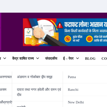
य
केंद्र शाषित राज्य
संपादकीय
ई – पेपर
BLOG
CO
ePaper
अरुणाचल प्रदेश
अंडमान व नोकोबार द्वीप समूह
Patna
असम
दादरा तथा नगर हवेली और दमन एवं
Ranchi
दीव
रॉम होम… दिल्ली सरकार ने दी चेतावनी, 
आँध्रप्रदेश
New Delhi