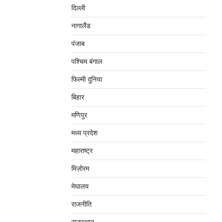
दिल्‍ली
नागालैंड
पंजाब
पश्चिम बंगाल
फिल्मी दुनिया
बिहार
मणिपुर
मध्‍य प्रदेश
महाराष्‍ट्र
मिज़ोरम
मेघालय
राजनीति