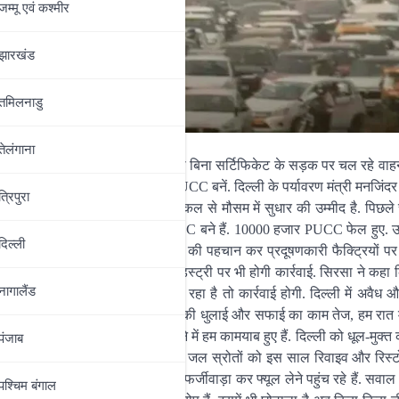
जम्‍मू एवं कश्‍मीर
झारखंड
तमिलनाडु
तेलंगाना
ट के फ्यूल देने से रोक लगा दी है साथ ही बिना सर्टिफिकेट के सड़क पर चल रहे वाह
इस दौरान 2 लाख से ज्यादा नए PUCC बनें. दिल्ली के पर्यावरण मंत्री मनजिंदर
त्रिपुरा
 इसकी वजह से मौसम और खराब हुआ है. कल से मौसम में सुधार की उम्मीद है. पिछले 
बंध के बाद 2 लाख 12 हजार 332 PUCC बने हैं. 10000 हजार PUCC फेल हुए. 
दिल्‍ली
 है प्रदूषण फैलाने वाली फैक्ट्रियों की पहचान कर प्रदूषणकारी फैक्ट्रियों पर 
 तारीख तक आवेदन करने वाली इंडस्ट्री पर भी होगी कार्रवाई. सिरसा ने कहा
नागालैंड
उनको चेतावनी है कि अगर ऐसा कोई कर रहा है तो कार्रवाई होगी. दिल्ली में अवैध
जारी है. दिल्ली के अंदर रात में सड़कों की धुलाई और सफाई का काम तेज, हम रात 
लाख मेट्रिक टन कूड़ा और सिल्ट हटाने में हम कामयाब हुए हैं. दिल्ली को धूल-मुक्त
पंजाब
ी को रिवाइव कर रहे हैं. बंद पड़े 50% जल स्रोतों को इस साल रिवाइव और रिस्
. लोग एक्सपायर PUCC सर्टिफिकेट में फर्जीवाड़ा कर फ्यूल लेने पहुंच रहे हैं. सवाल
पश्चिम बंगाल