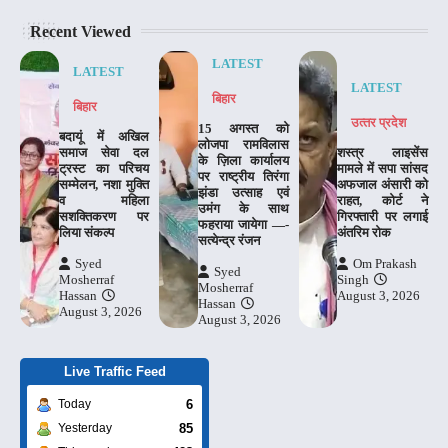
Recent Viewed
LATEST
LATEST
LATEST
बिहार
बिहार
उत्‍तर प्रदेश
15 अगस्त को
बदायूं में अखिल
लोजपा रामविलास
समाज सेवा दल
शस्त्र लाइसेंस
के ज़िला कार्यालय
ट्रस्ट का परिचय
मामले में सपा सांसद
पर राष्ट्रीय तिरंगा
सम्मेलन, नशा मुक्ति
अफजाल अंसारी को
झंडा उत्साह एवं
व महिला
राहत, कोर्ट ने
उमंग के साथ
सशक्तिकरण पर
गिरफ्तारी पर लगाई
फहराया जायेगा —-
लिया संकल्प
अंतरिम रोक
सत्येन्द्र रंजन
Syed
Om Prakash
Syed
Mosherraf
Singh
Mosherraf
Hassan
August 3, 2026
Hassan
August 3, 2026
August 3, 2026
Live Traffic Feed
6
Today
85
Yesterday