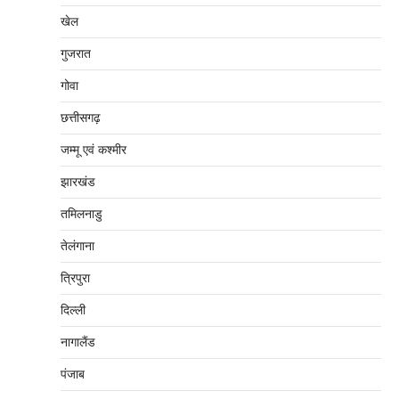
खेल
गुजरात
गोवा
छत्तीसगढ़
जम्‍मू एवं कश्‍मीर
झारखंड
तमिलनाडु
तेलंगाना
त्रिपुरा
दिल्‍ली
नागालैंड
पंजाब