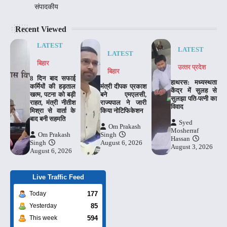
संपादकीय
Recent Viewed
LATEST
LATEST
LATEST
बिहार
उत्‍तर प्रदेश
बिहार
8 दिन बाद सफाई
हाथरस: मध्यस्थता
कर्मियों की हड़ताल
मंत्री दीपक प्रकाश
केंद्र में सुलह से
खत्म, पटना को बड़ी
बने एमएलसी,
सुलझा पति-पत्नी का
राहत, मंत्री नीतीश
राज्यपाल ने जारी
विवाद
मिश्रा से वार्ता के
किया नोटिफिकेशन
बाद बनी सहमति
Syed
Om Prakash
Mosherraf
Om Prakash
Singh
Hassan
Singh
August 6, 2026
August 3, 2026
August 6, 2026
Live Traffic Feed
177
Today
85
Yesterday
594
This week