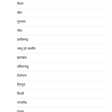
केरल
खेल
गुजरात
गोवा
छत्तीसगढ़
जम्‍मू एवं कश्‍मीर
झारखंड
तमिलनाडु
तेलंगाना
त्रिपुरा
दिल्‍ली
नागालैंड
पंजाब