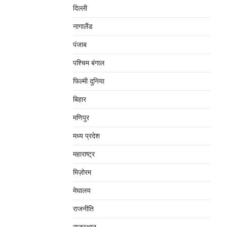
दिल्‍ली
नागालैंड
पंजाब
पश्चिम बंगाल
फिल्मी दुनिया
बिहार
मणिपुर
मध्‍य प्रदेश
महाराष्‍ट्र
मिज़ोरम
मेघालय
राजनीति