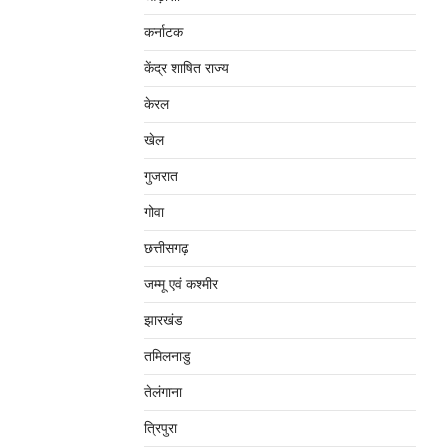
कर्नाटक
केंद्र शाषित राज्य
केरल
खेल
गुजरात
गोवा
छत्तीसगढ़
जम्‍मू एवं कश्‍मीर
झारखंड
तमिलनाडु
तेलंगाना
त्रिपुरा