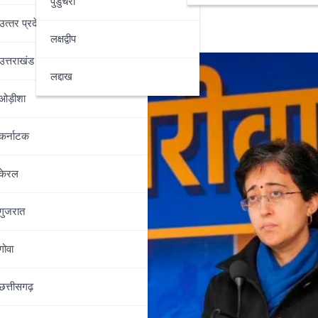
पुडुचेरी
उत्‍तर प्रदेश
लक्षद्वीप
उत्तराखंड
लद्दाख
ओड़ीशा
कर्नाटक
केरल
गुजरात
गोवा
छत्तीसगढ़