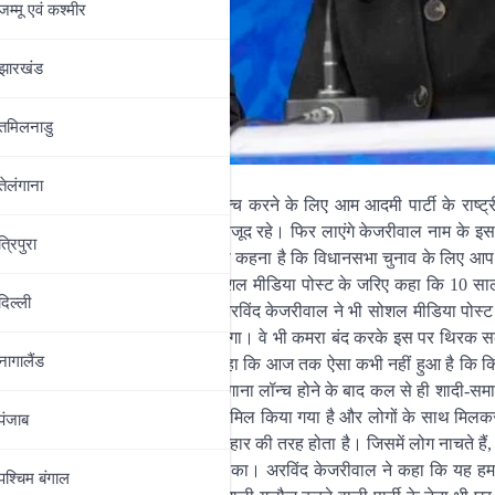
जम्‍मू एवं कश्‍मीर
झारखंड
तमिलनाडु
तेलंगाना
न्च कर दिया है। कैंपेन सॉन्ग को लॉन्च करने के लिए आम आदमी पार्टी के राष्ट
द्वाज समेत तमाम बड़े नेता मंच पर मौजूद रहे। फिर लाएंगे केजरीवाल नाम के इस क
त्रिपुरा
मौके पर आम आदमी पार्टी के नेताओं का कहना है कि विधानसभा चुनाव के लिए आप क
दिल्ली की मुख्यमंत्री आतिशी ने सोशल मीडिया पोस्ट के जरिए कहा कि 10 सालों
दिल्‍ली
दिल्लीवाले फिर लाएंगे केजरीवाल। अरविंद केजरीवाल ने भी सोशल मीडिया पोस्ट
ौज पार्टी वालों को भी ये गाना पसंद आएगा। वे भी कमरा बंद करके इस पर थिरक स
नागालैंड
ली सरकार के मंत्री सौरभ भारद्वाज ने कहा कि आज तक ऐसा कभी नहीं हुआ है कि किस
िन मैं यह कह सकता हूं कि आज से यह गाना लॉन्च होने के बाद कल से ही शादी-समा
आदमी पार्टी की सभी योजनाओं को भी शामिल किया गया है और लोगों के साथ मिलक
पंजाब
ने कहा कि दिल्ली का चुनाव एक त्योहार की तरह होता है। जिसमें लोग नाचते हैं, 
 वह है आम आदमी पार्टी के कैंपेन सॉन्ग का। अरविंद केजरीवाल ने कहा कि यह हमार
पश्चिम बंगाल