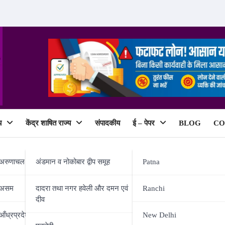
य
केंद्र शाषित राज्य
संपादकीय
ई – पेपर
BLOG
CO
ePaper
अरुणाचल प्रदेश
अंडमान व नोकोबार द्वीप समूह
Patna
असम
दादरा तथा नगर हवेली और दमन एवं
Ranchi
दीव
 ने लॉन्च किया अपना कैंपेन सॉन्ग, “फ
आँध्रप्रदेश
New Delhi