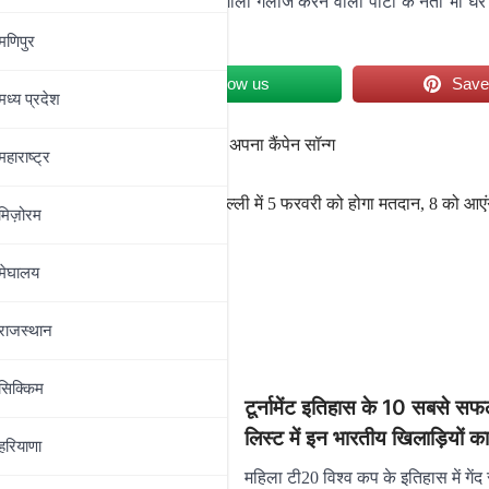
 है। उन्होंने कहा कि इस गाने को गाली गलौज करने वाली पार्टी के नेता भी घर म
गाना उन्हें भी बहुत पसंद आएगा।
मणिपुर
et
Follow us
Sav
मध्‍य प्रदेश
ed his campaign song
,
लॉन्च किया अपना कैंपेन सॉन्ग
महाराष्‍ट्र
ारत को
दिल्‍ली में 5 फरवरी को होगा मतदान, 8 को आएं
मिज़ोरम
मेघालय
राजस्थान
सिक्किम
टूर्नामेंट इतिहास के 10 सबसे सफ
लिस्ट में इन भारतीय खिलाड़ियों 
हरियाणा
महिला टी20 विश्व कप के इतिहास में गेंद