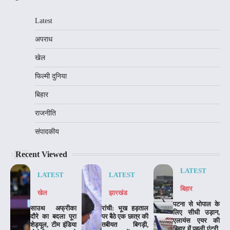
Latest
अपराध
खेल
फिल्मी दुनिया
बिहार
राजनीति
संपादकीय
Recent Viewed
LATEST
LATEST
LATEST
बिहार
खेल
झारखंड
पटना से भोपाल के
साउथ अफ्रीका
रांची: भूख हड़ताल
लिए सीधी उड़ान,
दौरे का बदला पूरा
पर बैठे एक छात्र की
एलायंस एयर की
शेड्यूल, टीम इंडिया
तबीयत बिगड़ी,
बिहार में पहली एंट्री,