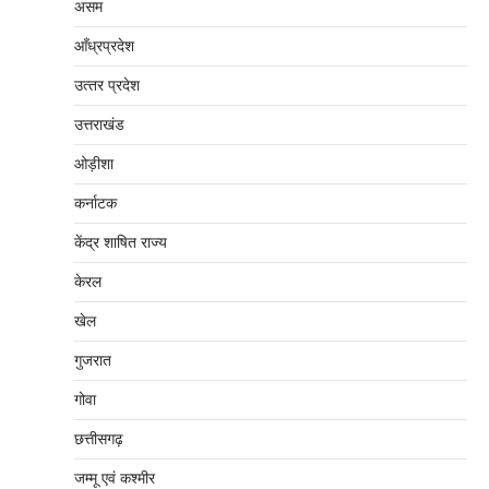
असम
आँध्रप्रदेश
उत्‍तर प्रदेश
उत्तराखंड
ओड़ीशा
कर्नाटक
केंद्र शाषित राज्य
केरल
खेल
गुजरात
गोवा
छत्तीसगढ़
जम्‍मू एवं कश्‍मीर