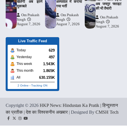
खेलेगी अब इतने
अस्पताल में कराया
अब जयपुर फ्लाइट
मुकाबले
गया भर्ती
की भी तैयारी
Om Prakash
Om Prakash
Om Prakash
Singh
Singh
Singh
August 7, 2026
August 7, 2026
August 7, 2026
Live Traffic Feed
629
Today
497
Yesterday
1.543K
This week
1.865K
This month
630.155K
All
2 Online
-
Tracking ON
Copyright © 2026
HKP News: Hindustan Ka Pratik | हिन्दुस्तान
का प्रतीक | देश का विश्वसनीय अखबार
| Designed By
CMSH Tech
Facebook
Twitter
Instagram
YouTube