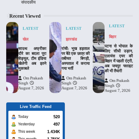
संपादकीय
Recent Viewed
LATEST
LATEST
LATEST
बिहार
खेल
झारखंड
पटना से भोपाल के
साउथ अफ्रीका
रांची: भूख हड़ताल
लिए सीधी उड़ान,
दौरे का बदला पूरा
पर बैठे एक छात्र की
एलायंस एयर की
शेड्यूल, टीम इंडिया
तबीयत बिगड़ी,
बिहार में पहली एंट्री,
खेलेगी अब इतने
अस्पताल में कराया
अब जयपुर फ्लाइट
मुकाबले
गया भर्ती
की भी तैयारी
Om Prakash
Om Prakash
Om Prakash
Singh
Singh
Singh
August 7, 2026
August 7, 2026
August 7, 2026
Live Traffic Feed
520
Today
497
Yesterday
1.434K
This week
This month