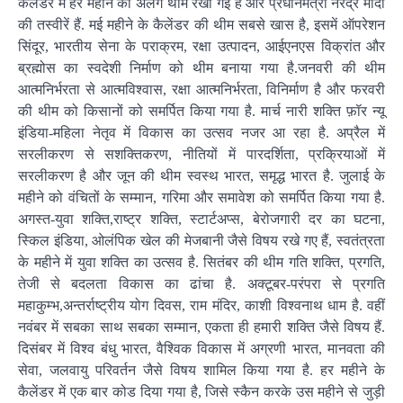
कैलेंडर में हर महीने की अलग थीम रखी गई है और प्रधानमंत्री नरेंद्र मोदी
की तस्वीरें हैं. मई महीने के कैलेंडर की थीम सबसे खास है, इसमें ऑपरेशन
सिंदूर, भारतीय सेना के पराक्रम, रक्षा उत्पादन, आईएनएस विक्रांत और
ब्रह्मोस का स्वदेशी निर्माण को थीम बनाया गया है.जनवरी की थीम
आत्मनिर्भरता से आत्मविश्वास, रक्षा आत्मनिर्भरता, विनिर्माण है और फरवरी
की थीम को किसानों को समर्पित किया गया है. मार्च नारी शक्ति फ़ॉर न्यू
इंडिया-महिला नेतृव में विकास का उत्सव नजर आ रहा है. अप्रैल में
सरलीकरण से सशक्तिकरण, नीतियों में पारदर्शिता, प्रक्रियाओं में
सरलीकरण है और जून की थीम स्वस्थ भारत, समृद्ध भारत है. जुलाई के
महीने को वंचितों के सम्मान, गरिमा और समावेश को समर्पित किया गया है.
अगस्त-युवा शक्ति,राष्ट्र शक्ति, स्टार्टअप्स, बेरोजगारी दर का घटना,
स्किल इंडिया, ओलंपिक खेल की मेजबानी जैसे विषय रखे गए हैं, स्वतंत्रता
के महीने में युवा शक्ति का उत्सव है. सितंबर की थीम गति शक्ति, प्रगति,
तेजी से बदलता विकास का ढांचा है. अक्टूबर-परंपरा से प्रगति
महाकुम्भ,अन्तर्राष्ट्रीय योग दिवस, राम मंदिर, काशी विश्वनाथ धाम है. वहीं
नवंबर में सबका साथ सबका सम्मान, एकता ही हमारी शक्ति जैसे विषय हैं.
दिसंबर में विश्व बंधु भारत, वैश्विक विकास में अग्रणी भारत, मानवता की
सेवा, जलवायु परिवर्तन जैसे विषय शामिल किया गया है. हर महीने के
कैलेंडर में एक बार कोड दिया गया है, जिसे स्कैन करके उस महीने से जुड़ी