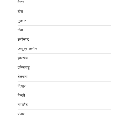
केरल
खेल
गुजरात
गोवा
छत्तीसगढ़
जम्‍मू एवं कश्‍मीर
झारखंड
तमिलनाडु
तेलंगाना
त्रिपुरा
दिल्‍ली
नागालैंड
पंजाब