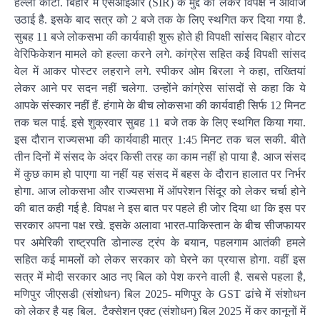
हल्ला काटा. बिहार में एसआईआर (SIR) के मुद्दे को लेकर विपक्ष ने आवाज
उठाई है. इसके बाद सत्र को 2 बजे तक के लिए स्थगित कर दिया गया है.
सुबह 11 बजे लोकसभा की कार्यवाही शुरू होते ही विपक्षी सांसद बिहार वोटर
वेरिफिकेशन मामले को हल्ला करने लगे. कांग्रेस सहित कई विपक्षी सांसद
वेल में आकर पोस्टर लहराने लगे. स्पीकर ओम बिरला ने कहा, तख्तियां
लेकर आने पर सदन नहीं चलेगा. उन्होंने कांग्रेस सांसदों से कहा कि ये
आपके संस्कार नहीं हैं. हंगामे के बीच लोकसभा की कार्यवाही सिर्फ 12 मिनट
तक चल पाई. इसे शुक्रवार सुबह 11 बजे तक के लिए स्थगित किया गया.
इस दौरान राज्यसभा की कार्यवाही मात्र 1:45 मिनट तक चल सकी. बीते
तीन दिनों में संसद के अंदर किसी तरह का काम नहीं हो पाया है. आज संसद
में कुछ काम हो पाएगा या नहीं यह संसद में बहस के दौरान हालात पर निर्भर
होगा. आज लोकसभा और राज्यसभा में ऑपरेशन सिंदूर को लेकर चर्चा होने
की बात कही गई है. विपक्ष ने इस बात पर पहले ही जोर दिया था कि इस पर
सरकार अपना पक्ष रखे. इसके अलावा भारत-पाकिस्तान के बीच सीजफायर
पर अमेरिकी राष्ट्रपति डोनाल्ड ट्रंप के बयान, पहलगाम आतंकी हमले
सहित कई मामलों को लेकर सरकार को घेरने का प्रयास होगा. वहीं इस
सत्र में मोदी सरकार आठ नए बिल को पेश करने वाली है. सबसे पहला है,
मणिपुर जीएसडी (संशोधन) बिल 2025- मणिपुर के GST ढांचे में संशोधन
को लेकर है यह बिल. टैक्सेशन एक्ट (संशोधन) बिल 2025 में कर कानूनों में