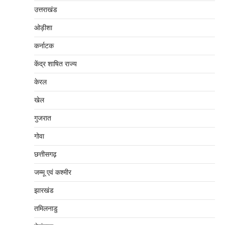
उत्तराखंड
ओड़ीशा
कर्नाटक
केंद्र शाषित राज्य
केरल
खेल
गुजरात
गोवा
छत्तीसगढ़
जम्‍मू एवं कश्‍मीर
झारखंड
तमिलनाडु