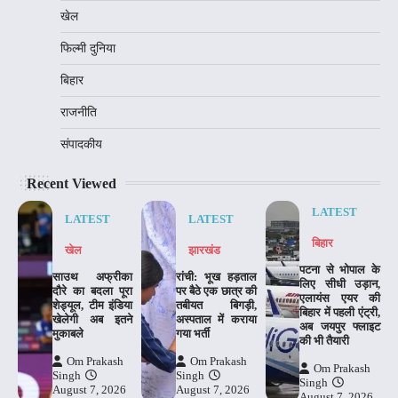
खेल
फिल्मी दुनिया
बिहार
राजनीति
संपादकीय
Recent Viewed
LATEST
LATEST
LATEST
बिहार
खेल
झारखंड
पटना से भोपाल के
साउथ अफ्रीका
रांची: भूख हड़ताल
लिए सीधी उड़ान,
दौरे का बदला पूरा
पर बैठे एक छात्र की
एलायंस एयर की
शेड्यूल, टीम इंडिया
तबीयत बिगड़ी,
बिहार में पहली एंट्री,
खेलेगी अब इतने
अस्पताल में कराया
अब जयपुर फ्लाइट
मुकाबले
गया भर्ती
की भी तैयारी
Om Prakash
Om Prakash
Om Prakash
Singh
Singh
Singh
August 7, 2026
August 7, 2026
August 7, 2026