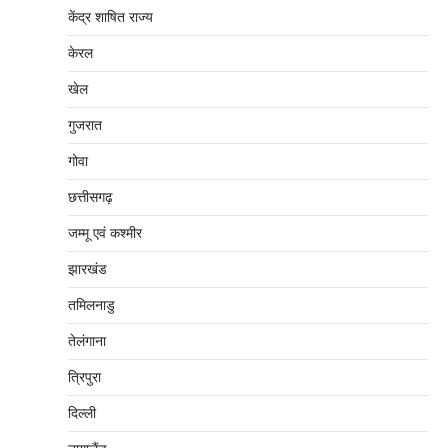
केंद्र शाषित राज्य
केरल
खेल
गुजरात
गोवा
छत्तीसगढ़
जम्‍मू एवं कश्‍मीर
झारखंड
तमिलनाडु
तेलंगाना
त्रिपुरा
दिल्‍ली