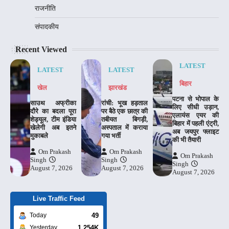
राजनीति
संपादकीय
Recent Viewed
LATEST
LATEST
LATEST
बिहार
खेल
झारखंड
पटना से भोपाल के
साउथ अफ्रीका
रांची: भूख हड़ताल
लिए सीधी उड़ान,
दौरे का बदला पूरा
पर बैठे एक छात्र की
एलायंस एयर की
शेड्यूल, टीम इंडिया
तबीयत बिगड़ी,
बिहार में पहली एंट्री,
खेलेगी अब इतने
अस्पताल में कराया
अब जयपुर फ्लाइट
मुकाबले
गया भर्ती
की भी तैयारी
Om Prakash
Om Prakash
Om Prakash
Singh
Singh
Singh
August 7, 2026
August 7, 2026
August 7, 2026
Live Traffic Feed
49
Today
1.254K
Yesterday