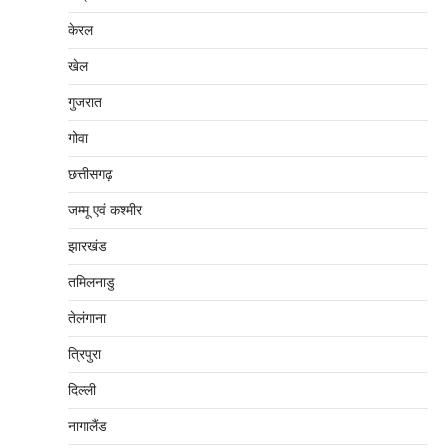
केरल
खेल
गुजरात
गोवा
छत्तीसगढ़
जम्‍मू एवं कश्‍मीर
झारखंड
तमिलनाडु
तेलंगाना
त्रिपुरा
दिल्‍ली
नागालैंड