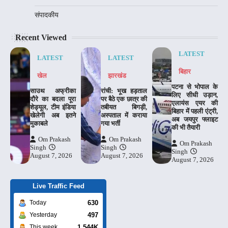
संपादकीय
Recent Viewed
LATEST
LATEST
LATEST
बिहार
खेल
झारखंड
पटना से भोपाल के
साउथ अफ्रीका
रांची: भूख हड़ताल
लिए सीधी उड़ान,
दौरे का बदला पूरा
पर बैठे एक छात्र की
एलायंस एयर की
शेड्यूल, टीम इंडिया
तबीयत बिगड़ी,
बिहार में पहली एंट्री,
खेलेगी अब इतने
अस्पताल में कराया
अब जयपुर फ्लाइट
मुकाबले
गया भर्ती
की भी तैयारी
Om Prakash
Om Prakash
Om Prakash
Singh
Singh
Singh
August 7, 2026
August 7, 2026
August 7, 2026
Live Traffic Feed
630
Today
497
Yesterday
1.544K
This week